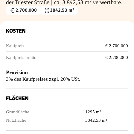
der Triester Straße | ca. 3.842,53 m² verwertbare
Nutzfläche
2.700.000
3842.53 m²
Kaufpreis
Nutzfläche
€
KOSTEN
Kaufpreis
€ 2.700.000
Kaufpreis brutto
€ 2.700.000
Provision
3% des Kaufpreises zzgl. 20% USt.
FLÄCHEN
Grundfläche
1295 m²
Nutzfläche
3842.53 m²