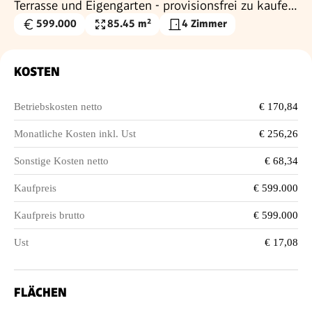
Terrasse und Eigengarten - provisionsfrei zu kaufen
in 1230 Wien
599.000
85.45 m²
4 Zimmer
Kaufpreis
Wohnfläche
€
KOSTEN
Betriebskosten netto
€ 170,84
Monatliche Kosten inkl. Ust
€ 256,26
Sonstige Kosten netto
€ 68,34
Kaufpreis
€ 599.000
Kaufpreis brutto
€ 599.000
Ust
€ 17,08
FLÄCHEN