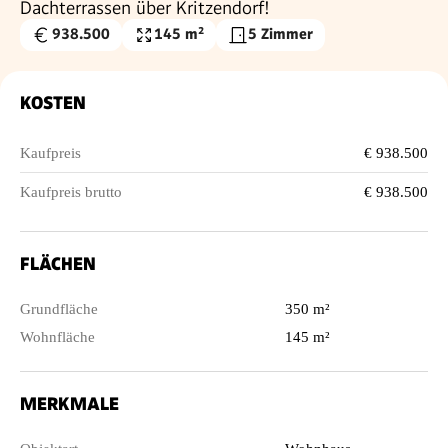
Dachterrassen über Kritzendorf!
938.500
145 m²
5 Zimmer
Kaufpreis
Wohnfläche
€
KOSTEN
Kaufpreis
€ 938.500
Kaufpreis brutto
€ 938.500
FLÄCHEN
Grundfläche
350 m²
Wohnfläche
145 m²
MERKMALE