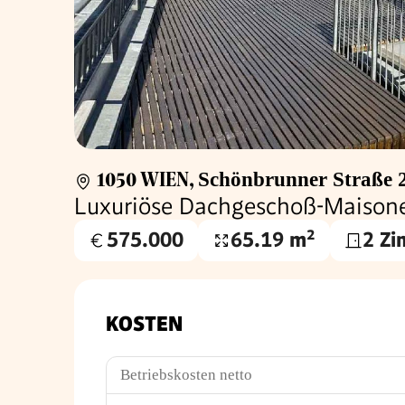
1050 WIEN
,
Schönbrunner Straße 
Luxuriöse Dachgeschoß-Maison
575.000
65.19 m²
2 Z
Kaufpreis
Wohnfläche
€
KOSTEN
Betriebskosten netto