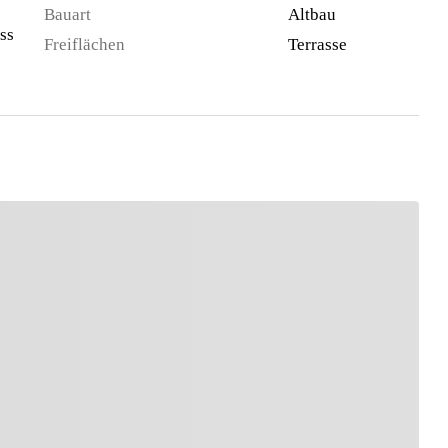
Bauart
Altbau
ss
Freiflächen
Terrasse