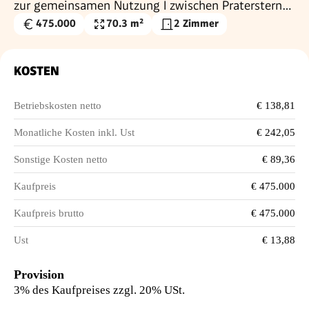
zur gemeinsamen Nutzung I zwischen Praterstern
und Schwedenplatz
475.000
70.3 m²
2 Zimmer
Kaufpreis
Nutzfläche
€
KOSTEN
Betriebskosten netto
€ 138,81
Monatliche Kosten inkl. Ust
€ 242,05
Sonstige Kosten netto
€ 89,36
Kaufpreis
€ 475.000
Kaufpreis brutto
€ 475.000
Ust
€ 13,88
Provision
3% des Kaufpreises zzgl. 20% USt.