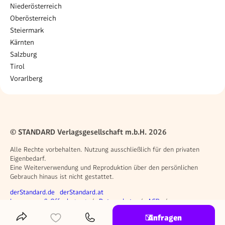
Niederösterreich
Oberösterreich
Steiermark
Kärnten
Salzburg
Tirol
Vorarlberg
© STANDARD Verlagsgesellschaft m.b.H. 2026
Alle Rechte vorbehalten. Nutzung ausschließlich für den privaten
Eigenbedarf.
Eine Weiterverwendung und Reproduktion über den persönlichen
Gebrauch hinaus ist nicht gestattet.
Weitere Angebote
derStandard.de
derStandard.at
Rechtliches
Impressum & Offenlegung
Datenschutz
AGB
Privacy Manager
Anfragen