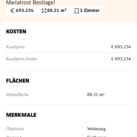
Mariatrost Bestlage!
693.234
88.31 m²
3 Zimmer
Kaufpreis
Wohnfläche
€
KOSTEN
Kaufpreis
€ 693.234
Kaufpreis brutto
€ 693.234
FLÄCHEN
Wohnfläche
88.31 m²
MERKMALE
Objektart
Wohnung