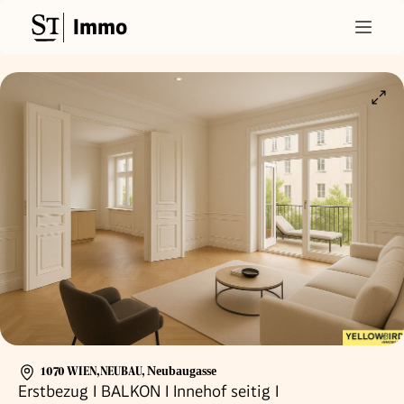
Immo
1070 WIEN,NEUBAU
,
Neubaugasse
Erstbezug I BALKON I Innehof seitig I