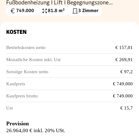
Fußbodenheizung I Lift I Begegnungszone
Neubaugasse
749.000
81.8 m²
3 Zimmer
Kaufpreis
Nutzfläche
€
KOSTEN
Betriebskosten netto
€ 157,01
Monatliche Kosten inkl. Ust
€ 269,91
Sonstige Kosten netto
€ 97,2
Kaufpreis
€ 749.000
Kaufpreis brutto
€ 749.000
Ust
€ 15,7
Provision
26.964,00 € inkl. 20% USt.