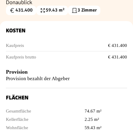
Donaublick
431.400
59.43 m²
3 Zimmer
Kaufpreis
Wohnfläche
€
KOSTEN
Kaufpreis
€ 431.400
Kaufpreis brutto
€ 431.400
Provision
Provision bezahlt der Abgeber
FLÄCHEN
Gesamtfläche
74.67 m²
Kellerfläche
2.25 m²
Wohnfläche
59.43 m²