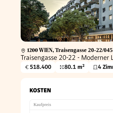
1200 WIEN
,
Traisengasse 20-22/04
Traisengasse 20-22 - Moderner
518.400
80.1 m²
4 Zim
Kaufpreis
Wohnfläche
€
KOSTEN
Kaufpreis