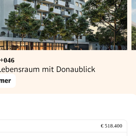
5+046
 Lebensraum mit Donaublick
mer
€ 518.400