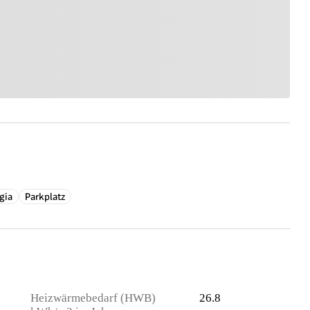
gia
Parkplatz
Heizwärmebedarf (HWB)
26.8