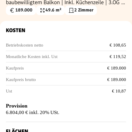
baubewilligtem Balkon | Inkl. Küchenzeile | 3.OG |
Nähe Matzleinsdorfer Platz (S-Bahn-Station und
189.000
49.6 m²
2 Zimmer
Kaufpreis
Wohnfläche
künftig U2-Station)
€
KOSTEN
Betriebskosten netto
€ 108,65
Monatliche Kosten inkl. Ust
€ 119,52
Kaufpreis
€ 189.000
Kaufpreis brutto
€ 189.000
Ust
€ 10,87
Provision
6.804,00 € inkl. 20% USt.
FLÄCHEN