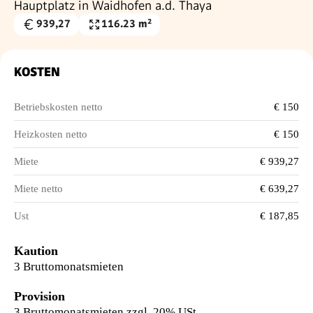
Hauptplatz in Waidhofen a.d. Thaya
939,27
116.23 m²
Gesamtmiete
Nutzfläche
€
KOSTEN
Betriebskosten netto
€ 150
Heizkosten netto
€ 150
Miete
€ 939,27
Miete netto
€ 639,27
Ust
€ 187,85
Kaution
3 Bruttomonatsmieten
Provision
3 Bruttomonatsmieten zzgl. 20% USt.