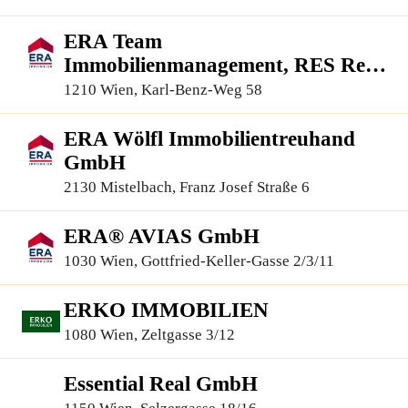
96
ERA Team
Immobilienmanagement, RES Real
Estate Services GmbH
1210 Wien, Karl-Benz-Weg 58
ERA Wölfl Immobilientreuhand
GmbH
2130 Mistelbach, Franz Josef Straße 6
ERA® AVIAS GmbH
1030 Wien, Gottfried-Keller-Gasse 2/3/11
ERKO IMMOBILIEN
1080 Wien, Zeltgasse 3/12
Essential Real GmbH