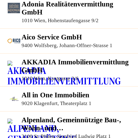
Adonia Realitätenvermittlung
GmbH
1010 Wien, Hohenstaufengasse 9/2
Aico Service GmbH
9400 Wolfsberg, Johann-Offner-Strasse 1
AKKADIA Immobilienvermittlung
GmbH
1010 Wien, Kantgasse 3/6
All in One Immobilien
9020 Klagenfurt, Theaterplatz 1
Alpenland, Gemeinnützige Bau-,
Wohn- und
Siedlungsgenossenschaft
3100 St. Pölten, Siegfried Ludwig Platz 1