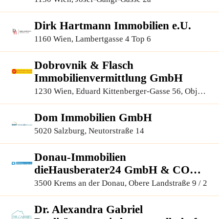
Dirk Hartmann Immobilien e.U.
1160 Wien, Lambertgasse 4 Top 6
Dobrovnik & Flasch
Immobilienvermittlung GmbH
1230 Wien, Eduard Kittenberger-Gasse 56, Objekt
6, 1.OG 110+111
Dom Immobilien GmbH
5020 Salzburg, Neutorstraße 14
Donau-Immobilien
dieHausberater24 GmbH & CO
KG
3500 Krems an der Donau, Obere Landstraße 9 / 2
Dr. Alexandra Gabriel