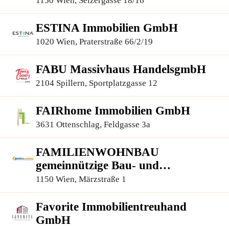
1150 Wien, Selzergasse 18/16
ESTINA Immobilien GmbH
1020 Wien, Praterstraße 66/2/19
FABU Massivhaus HandelsgmbH
2104 Spillern, Sportplatzgasse 12
FAIRhome Immobilien GmbH
3631 Ottenschlag, Feldgasse 3a
FAMILIENWOHNBAU
gemeinnützige Bau- und
Siedlungsges.m.b.H.
1150 Wien, Märzstraße 1
Favorite Immobilientreuhand
GmbH