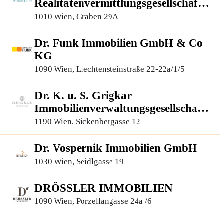
Realitätenvermittlungsgesellschaft
m.b.H.
1010 Wien, Graben 29A
Dr. Funk Immobilien GmbH & Co
KG
1090 Wien, Liechtensteinstraße 22-22a/1/5
Dr. K. u. S. Grigkar
Immobilienverwaltungsgesellschaft
m.b.H.
1190 Wien, Sickenbergasse 12
Dr. Vospernik Immobilien GmbH
1030 Wien, Seidlgasse 19
DRÖSSLER IMMOBILIEN
1090 Wien, Porzellangasse 24a /6