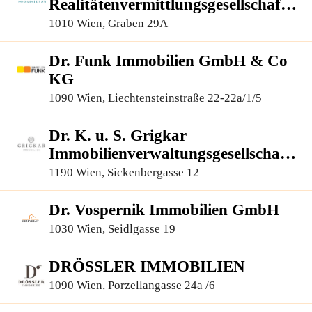
Realitätenvermittlungsgesellschaft
m.b.H.
1010 Wien, Graben 29A
Dr. Funk Immobilien GmbH & Co
KG
1090 Wien, Liechtensteinstraße 22-22a/1/5
Dr. K. u. S. Grigkar
Immobilienverwaltungsgesellschaft
m.b.H.
1190 Wien, Sickenbergasse 12
Dr. Vospernik Immobilien GmbH
1030 Wien, Seidlgasse 19
DRÖSSLER IMMOBILIEN
1090 Wien, Porzellangasse 24a /6