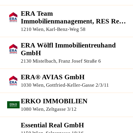
96
ERA Team
Immobilienmanagement, RES Real
Estate Services GmbH
1210 Wien, Karl-Benz-Weg 58
ERA Wölfl Immobilientreuhand
GmbH
2130 Mistelbach, Franz Josef Straße 6
ERA® AVIAS GmbH
1030 Wien, Gottfried-Keller-Gasse 2/3/11
ERKO IMMOBILIEN
1080 Wien, Zeltgasse 3/12
Essential Real GmbH