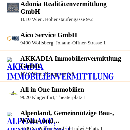
Adonia Realitätenvermittlung
GmbH
1010 Wien, Hohenstaufengasse 9/2
Aico Service GmbH
9400 Wolfsberg, Johann-Offner-Strasse 1
AKKADIA Immobilienvermittlung
GmbH
1010 Wien, Kantgasse 3/6
All in One Immobilien
9020 Klagenfurt, Theaterplatz 1
Alpenland, Gemeinnützige Bau-,
Wohn- und
Siedlungsgenossenschaft
3100 St. Pölten, Siegfrid Ludwig-Platz 1