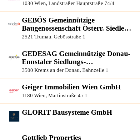
1030 Wien, Landstraßer Hauptstraße 74/4
GEBÖS Gemeinnützige
Baugenossenschaft Österr. Siedler
und Mieter, reg.Gen.m.b.H.
2521 Trumau, Gebösstraße 1
GEDESAG Gemeinnützige Donau-
Ennstaler Siedlungs-
Aktiengesellschaft
3500 Krems an der Donau, Bahnzeile 1
Geiger Immobilien Wien GmbH
1180 Wien, Martinstraße 4 / 1
GLORIT Bausysteme GmbH
Gottlieb Properties