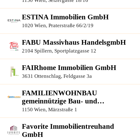
1150 Wien, Selzergasse 18/16
ESTINA Immobilien GmbH
1020 Wien, Praterstraße 66/2/19
FABU Massivhaus HandelsgmbH
2104 Spillern, Sportplatzgasse 12
FAIRhome Immobilien GmbH
3631 Ottenschlag, Feldgasse 3a
FAMILIENWOHNBAU
gemeinnützige Bau- und
Siedlungsges.m.b.H.
1150 Wien, Märzstraße 1
Favorite Immobilientreuhand
GmbH