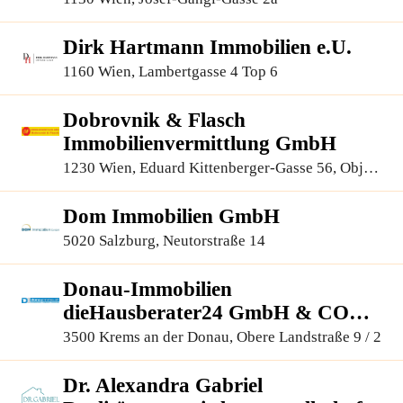
Dirk Hartmann Immobilien e.U.
1160 Wien, Lambertgasse 4 Top 6
Dobrovnik & Flasch
Immobilienvermittlung GmbH
1230 Wien, Eduard Kittenberger-Gasse 56, Objekt
6, 1.OG 110+111
Dom Immobilien GmbH
5020 Salzburg, Neutorstraße 14
Donau-Immobilien
dieHausberater24 GmbH & CO
KG
3500 Krems an der Donau, Obere Landstraße 9 / 2
Dr. Alexandra Gabriel