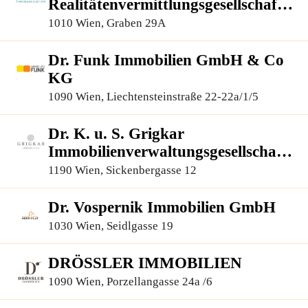
Realitätenvermittlungsgesellschaft
m.b.H.
1010 Wien, Graben 29A
Dr. Funk Immobilien GmbH & Co
KG
1090 Wien, Liechtensteinstraße 22-22a/1/5
Dr. K. u. S. Grigkar
Immobilienverwaltungsgesellschaft
m.b.H.
1190 Wien, Sickenbergasse 12
Dr. Vospernik Immobilien GmbH
1030 Wien, Seidlgasse 19
DRÖSSLER IMMOBILIEN
1090 Wien, Porzellangasse 24a /6