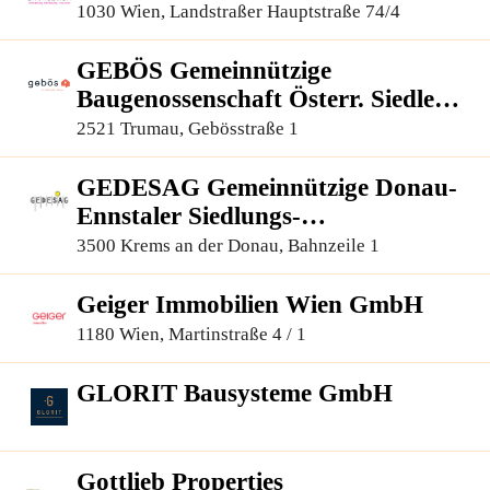
1030 Wien, Landstraßer Hauptstraße 74/4
GEBÖS Gemeinnützige
Baugenossenschaft Österr. Siedler
und Mieter, reg.Gen.m.b.H.
2521 Trumau, Gebösstraße 1
GEDESAG Gemeinnützige Donau-
Ennstaler Siedlungs-
Aktiengesellschaft
3500 Krems an der Donau, Bahnzeile 1
Geiger Immobilien Wien GmbH
1180 Wien, Martinstraße 4 / 1
GLORIT Bausysteme GmbH
Gottlieb Properties