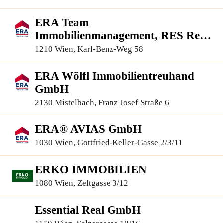
96
ERA Team
Immobilienmanagement, RES Real
Estate Services GmbH
1210 Wien, Karl-Benz-Weg 58
ERA Wölfl Immobilientreuhand
GmbH
2130 Mistelbach, Franz Josef Straße 6
ERA® AVIAS GmbH
1030 Wien, Gottfried-Keller-Gasse 2/3/11
ERKO IMMOBILIEN
1080 Wien, Zeltgasse 3/12
Essential Real GmbH