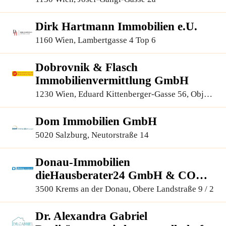
Dirk Hartmann Immobilien e.U.
1160 Wien, Lambertgasse 4 Top 6
Dobrovnik & Flasch
Immobilienvermittlung GmbH
1230 Wien, Eduard Kittenberger-Gasse 56, Objekt
6, 1.OG 110+111
Dom Immobilien GmbH
5020 Salzburg, Neutorstraße 14
Donau-Immobilien
dieHausberater24 GmbH & CO
KG
3500 Krems an der Donau, Obere Landstraße 9 / 2
Dr. Alexandra Gabriel