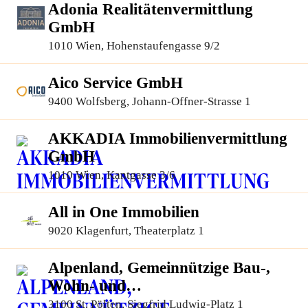
Adonia Realitätenvermittlung
GmbH
1010 Wien, Hohenstaufengasse 9/2
Aico Service GmbH
9400 Wolfsberg, Johann-Offner-Strasse 1
AKKADIA Immobilienvermittlung
GmbH
1010 Wien, Kantgasse 3/6
All in One Immobilien
9020 Klagenfurt, Theaterplatz 1
Alpenland, Gemeinnützige Bau-,
Wohn- und
Siedlungsgenossenschaft
3100 St. Pölten, Siegfrid Ludwig-Platz 1