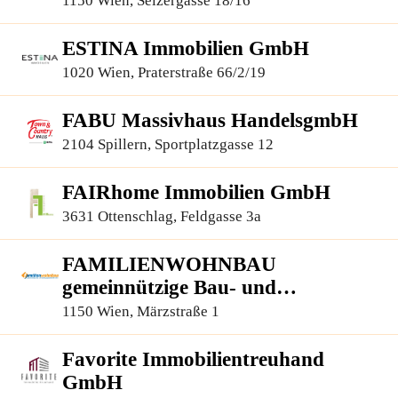
1150 Wien, Selzergasse 18/16
ESTINA Immobilien GmbH
1020 Wien, Praterstraße 66/2/19
FABU Massivhaus HandelsgmbH
2104 Spillern, Sportplatzgasse 12
FAIRhome Immobilien GmbH
3631 Ottenschlag, Feldgasse 3a
FAMILIENWOHNBAU
gemeinnützige Bau- und
Siedlungsges.m.b.H.
1150 Wien, Märzstraße 1
Favorite Immobilientreuhand
GmbH