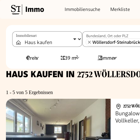
Immo
Immobiliensuche
Merkliste
Immobilienart
Bundesland, Ort oder PLZ
Wöllersdorf-Steinabrück
Preis
139 m²
Zimmer
HAUS KAUFEN IN
2752 WÖLLERSDO
1 - 5 von 5 Ergebnissen
2752 WÖ
Bungalow 
Vollkelle
Garten