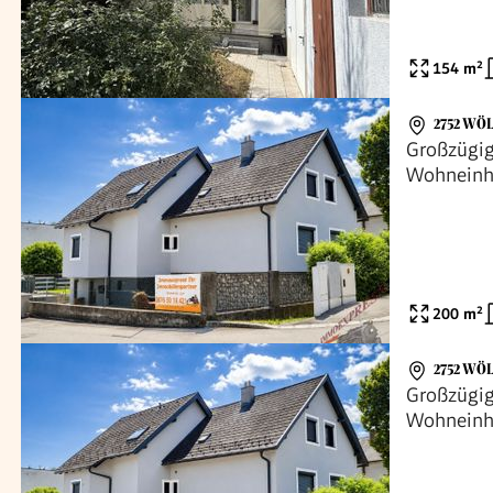
154
m²
2752 WÖ
Großzügig
Wohneinhe
Raumange
200
m²
2752 WÖ
Großzügig
Wohneinhe
Raumange