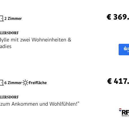
€ 369
2 Zimmer
LLERSDORF
dylle mit zwei Wohneinheiten &
adies
€ 417
6 Zimmer
Freifläche
LLERSDORF
s zum Ankommen und Wohlfühlen!"