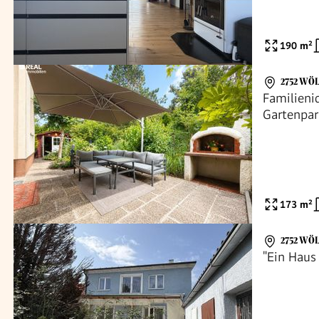
190
m²
2752 WÖ
Familieni
Gartenpar
173
m²
2752 WÖ
"Ein Hau