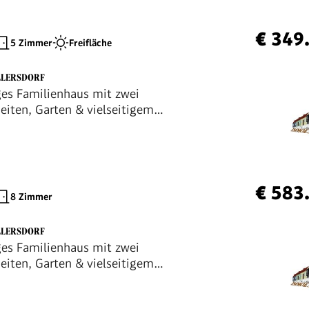
€ 349
5 Zimmer
Freifläche
LLERSDORF
es Familienhaus mit zwei
iten, Garten & vielseitigem
bot nähe Wiener Neustadt
€ 583
8 Zimmer
LLERSDORF
es Familienhaus mit zwei
iten, Garten & vielseitigem
bot nähe Wiener Neustadt