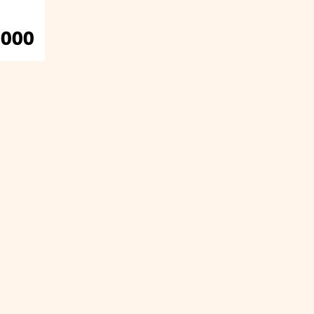
.000
²