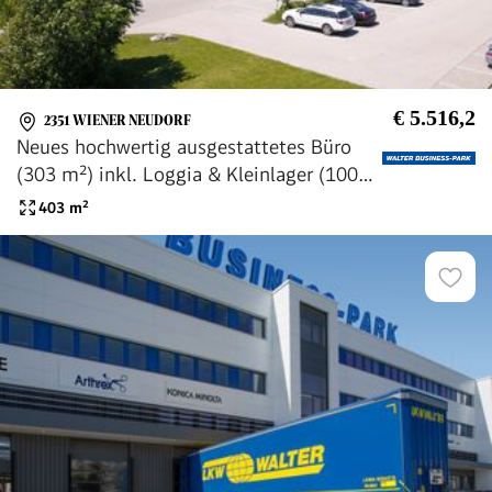
€ 5.516,2
2351 WIENER NEUDORF
Neues hochwertig ausgestattetes Büro
(303 m²) inkl. Loggia & Kleinlager (100
m²), provisionsfrei - WALTER BUSINESS-
403
m²
PARK