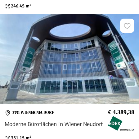
246.45
m²
€ 4.389,38
2351 WIENER NEUDORF
Moderne Büroflächen in Wiener Neudorf
351.15
m²