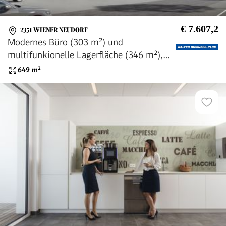
€ 7.607,2
2351 WIENER NEUDORF
Modernes Büro (303 m²) und
multifunkionelle Lagerfläche (346 m²),
Gratis-Parkplätze, provisionsfrei -
649
m²
WALTER BUSINESS-PARK