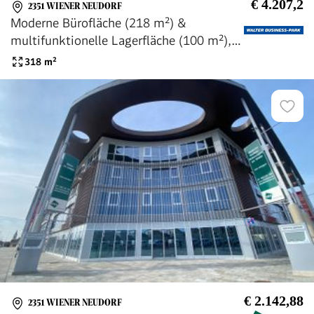
€ 4.207,2
2351 WIENER NEUDORF
Moderne Bürofläche (218 m²) &
multifunktionelle Lagerfläche (100 m²),
provisionsfrei - WALTER BUSINESS-PARK
318
m²
€ 2.142,88
2351 WIENER NEUDORF