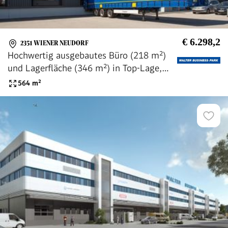
€ 6.298,2
2351 WIENER NEUDORF
Hochwertig ausgebautes Büro (218 m²)
und Lagerfläche (346 m²) in Top-Lage,
provisionsfrei - WALTER BUSINESS-PARK
564
m²