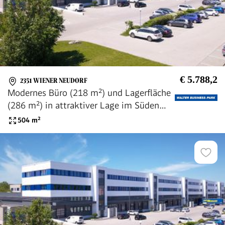
€ 5.788,2
2351 WIENER NEUDORF
Modernes Büro (218 m²) und Lagerfläche
(286 m²) in attraktiver Lage im Süden
Wiens, provisionsfrei - WALTER
504
m²
BUSINESS-PARK