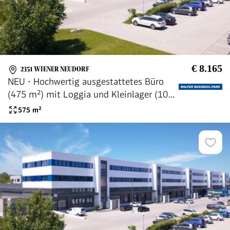
€ 8.165
2351 WIENER NEUDORF
NEU - Hochwertig ausgestattetes Büro
(475 m²) mit Loggia und Kleinlager (100
m²), provisionsfrei - WALTER BUSINESS-
575
m²
PARK