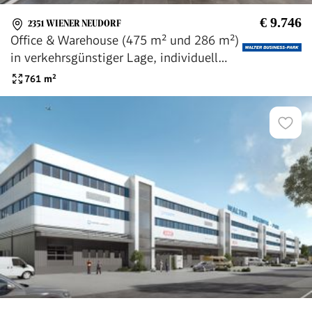
€ 9.746
2351 WIENER NEUDORF
Office & Warehouse (475 m² und 286 m²)
in verkehrsgünstiger Lage, individuell
ausgestattet, provisionsfrei - WALTER
761
m²
BUSINESS-PARK