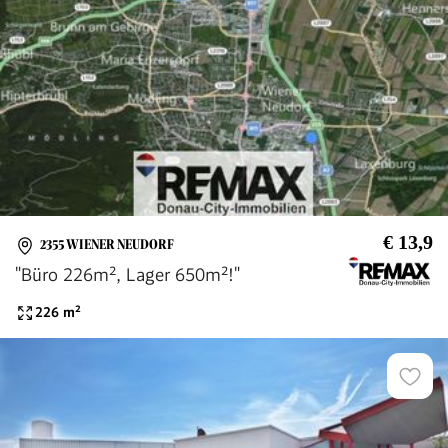
€ 13,9
2355 WIENER NEUDORF
"Büro 226m², Lager 650m²!"
226
m²