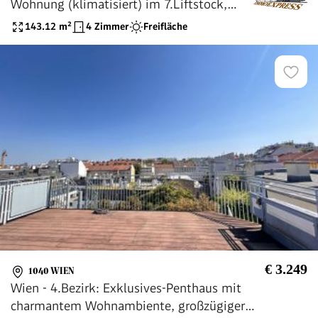
Wohnung (klimatisiert) im 7.Liftstock,
nähe Karlskirche, Schwarzenbergplatz + 10
143.12
m²
4 Zimmer
Freifläche
m² Balkon + Garage
€ 3.249
1040 WIEN
Wien - 4.Bezirk: Exklusives-Penthaus mit
charmantem Wohnambiente, großzügiger