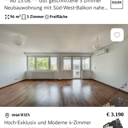
***Ab 15.08.*** Gut geschnittene 3 Zimmer
Neubauwohnung mit Süd-West-Balkon nahe
Wiedner Hauptstr. / U1 Taubstummengasse
96
m²
3 Zimmer
Freifläche
€ 3.190
1040 WIEN
Hoch-Exklusiv und Moderne 4-Zimmer