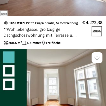
€ 4.272,38
1040 WIEN
,
Prinz Eugen Straße, Schwarzenbergplatz
**Wohllebengasse: großzügige
Dachgschosswohnung mit Terrasse u.
Fernblick - Nähe Belvedere / Innenstadt **
208.6
m²
4 Zimmer
Freifläche