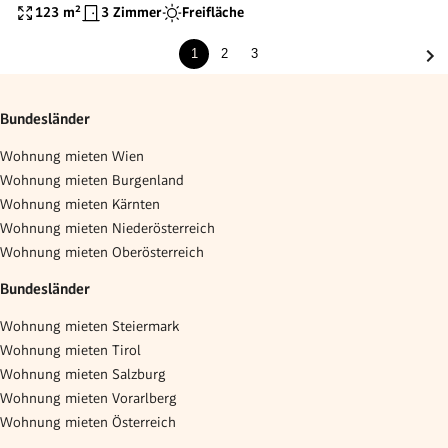
Dachterrasse, 2 Parkplätzen und spektakulärem
123
m²
3 Zimmer
Freifläche
Panoramablick über die Stadt! JETZT MIETEN!
1
2
3
Bundesländer
Wohnung mieten Wien
Wohnung mieten Burgenland
Wohnung mieten Kärnten
Wohnung mieten Niederösterreich
Wohnung mieten Oberösterreich
Bundesländer
Wohnung mieten Steiermark
Wohnung mieten Tirol
Wohnung mieten Salzburg
Wohnung mieten Vorarlberg
Wohnung mieten Österreich