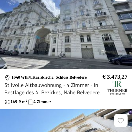
€ 3.473,27
1040 WIEN
,
Karlskirche, Schloss Belvedere
Stilvolle Altbauwohnung - 4 Zimmer - in
Bestlage des 4. Bezirkes, Nähe Belvedere
und Karlskirche
149.9
m²
4 Zimmer