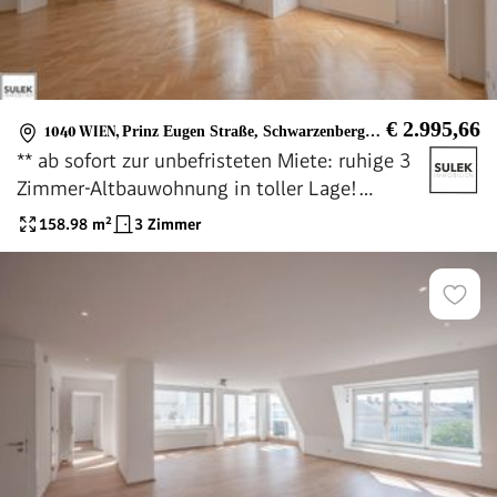
€ 2.995,66
1040 WIEN
,
Prinz Eugen Straße, Schwarzenbergplatz
** ab sofort zur unbefristeten Miete: ruhige 3
Zimmer-Altbauwohnung in toller Lage!
Wohllebengasse **
158.98
m²
3 Zimmer