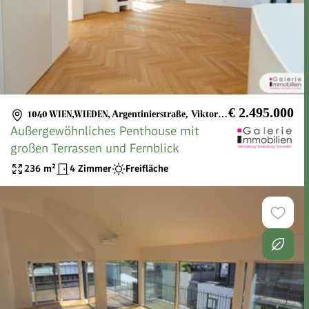
€ 2.495.000
1040 WIEN,WIEDEN
,
Argentinierstraße, Viktorgasse, Theresianum
Außergewöhnliches Penthouse mit
großen Terrassen und Fernblick
236
m²
4 Zimmer
Freifläche