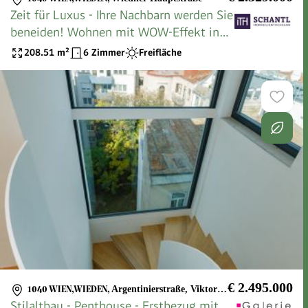
Zeit für Luxus - Ihre Nachbarn werden Sie
beneiden! Wohnen mit WOW-Effekt in
1040 Wien + 6 geräumige Zimmer +
208.51
m²
6 Zimmer
Freifläche
Riesige Terrasse!
€ 2.495.000
1040 WIEN,WIEDEN
,
Argentinierstraße, Viktorgasse, Theresianum
Stilaltbau - Penthouse - Erstbezug mit