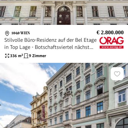
€ 2.800.000
1040 WIEN
Stilvolle Büro-Residenz auf der Bel Etage
in Top Lage - Botschaftsviertel nächst
Schloss Belvedere - zu kaufen in 1040
336
m²
9 Zimmer
Wien