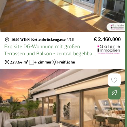
€ 2.460.000
1040 WIEN
,
Kettenbrückengasse 4/18
Exqisite DG-Wohnung mit großen
Terrassen und Balkon - zentral begehbar
- Nähe Naschmarkt/U4
229.64
m²
4 Zimmer
Freifläche