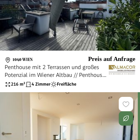
Preis auf Anfrage
1040 WIEN
Penthouse mit 2 Terrassen und großes
Potenzial im Wiener Altbau // Penthouse
with 2 terraces and high Potential in
216
m²
4 Zimmer
Freifläche
Viennese Century building //