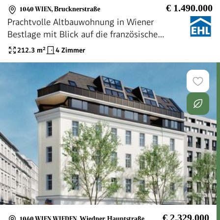
€ 1.490.000
1040 WIEN
,
Brucknerstraße
Prachtvolle Altbauwohnung in Wiener
Bestlage mit Blick auf die französische
Botschaft
212.3
m²
4 Zimmer
€ 2.329.000
1040 WIEN,WIEDEN
,
Wiedner Hauptstraße