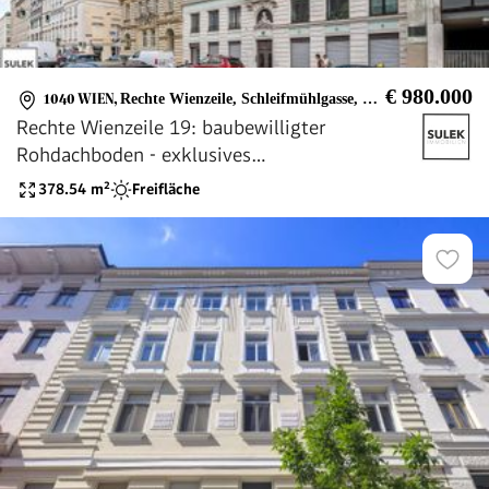
€ 980.000
1040 WIEN
,
Rechte Wienzeile, Schleifmühlgasse, Operngasse, Naschmarkt
Rechte Wienzeile 19: baubewilligter
Rohdachboden - exklusives
Entwicklungsprojekt für zwei Dachgeschoss
378.54
m²
Freifläche
Wohnungen mit Freiflächen - Naschmarkt /
1040 Wien