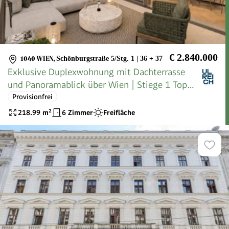
€ 2.840.000
1040 WIEN
,
Schönburgstraße 5/Stg. 1 | 36 + 37
Exklusive Duplexwohnung mit Dachterrasse
und Panoramablick über Wien | Stiege 1 Top
36 + 37
Provisionfrei
218.99
m²
6 Zimmer
Freifläche