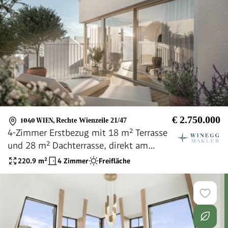
€ 2.750.000
1040 WIEN
,
Rechte Wienzeile 21/47
4-Zimmer Erstbezug mit 18 m² Terrasse
und 28 m² Dachterrasse, direkt am
Naschmarkt
220.9
m²
4 Zimmer
Freifläche