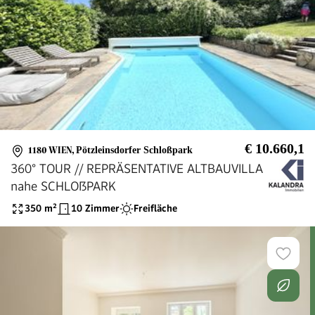
€ 10.660,1
1180 WIEN
,
Pötzleinsdorfer Schloßpark
360° TOUR // REPRÄSENTATIVE ALTBAUVILLA
nahe SCHLOßPARK
350
m²
10 Zimmer
Freifläche