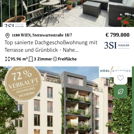
€ 799.000
1180 WIEN
,
Sternwartestraße 18/7
Top sanierte Dachgeschoßwohnung mit
Terrasse und Grünblick - Nahe
Kutschkermarkt
95.96
m²
3 Zimmer
Freifläche