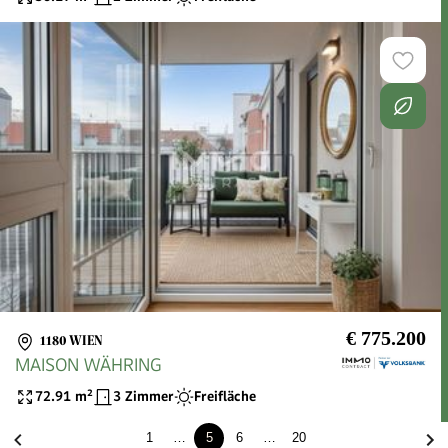
€ 775.200
1180 WIEN
MAISON WÄHRING
72.91
m²
3 Zimmer
Freifläche
1
…
5
6
…
20