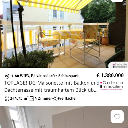
€ 1.380.000
1180 WIEN
,
Pötzleinsdorfer Schlosspark
TOPLAGE! DG-Maisonette mit Balkon und
Dachterrasse mit traumhaftem Blick über
die Stadt
244.75
m²
4 Zimmer
Freifläche