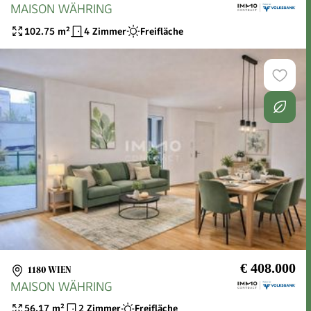
MAISON WÄHRING
102.75
m²
4 Zimmer
Freifläche
€ 408.000
1180 WIEN
MAISON WÄHRING
56.17
m²
2 Zimmer
Freifläche