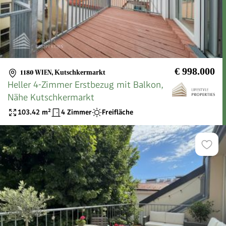
€ 998.000
1180 WIEN
,
Kutschkermarkt
Heller 4-Zimmer Erstbezug mit Balkon,
Nähe Kutschkermarkt
103.42
m²
4 Zimmer
Freifläche