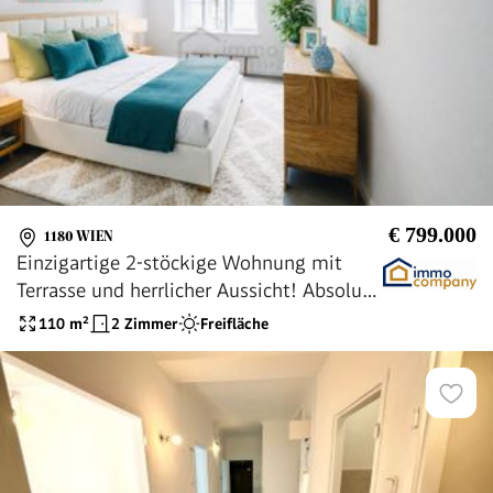
€ 799.000
1180 WIEN
Einzigartige 2-stöckige Wohnung mit
Terrasse und herrlicher Aussicht! Absolute
Ruhe! 18. Bezirk. U6
110
m²
2 Zimmer
Freifläche