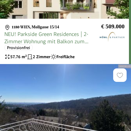
€ 509.000
1180 WIEN
,
Mollgasse 15/14
NEU! Parkside Green Residences | 2-
Zimmer Wohnung mit Balkon zum
Provisionfrei
Innenhof | Wohnen am Park
57.76
m²
2 Zimmer
Freifläche