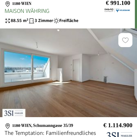
€ 991.100
1180 WIEN
MAISON WÄHRING
88.55
m²
3 Zimmer
Freifläche
€ 1.114.900
1180 WIEN
,
Schumanngasse 35/39
The Temptation: Familienfreundliches