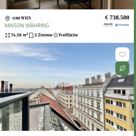
€ 738.500
1180 WIEN
MAISON WÄHRING
74.58
m²
3 Zimmer
Freifläche