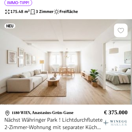
IMMO-TIPP!
Schlosspark
175.48
m²
3 Zimmer
Freifläche
€ 375.000
1180 WIEN
,
Anastasius-Grün-Gasse
Nächst Währinger Park ! Lichtdurchflutete
2-Zimmer-Wohnung mit separater Küche