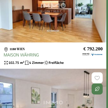
€ 792.200
1180 WIEN
MAISON WÄHRING
102.75
m²
4 Zimmer
Freifläche