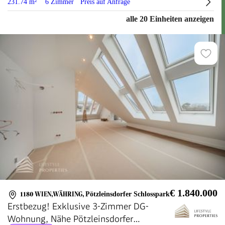
231.74 m²
6 Zimmer
Preis auf Anfrage
alle 20 Einheiten anzeigen
€ 1.840.000
1180 WIEN,WÄHRING
,
Pötzleinsdorfer Schlosspark
Erstbezug! Exklusive 3-Zimmer DG-
Wohnung, Nähe Pötzleinsdorfer