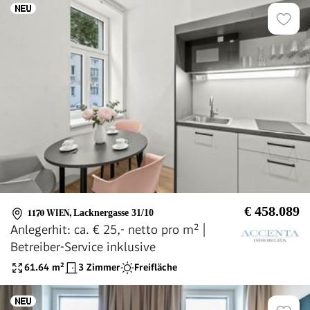
€ 458.089
1170 WIEN
,
Lacknergasse 31/10
Anlegerhit: ca. € 25,- netto pro m² |
Betreiber-Service inklusive
61.64
m²
3 Zimmer
Freifläche