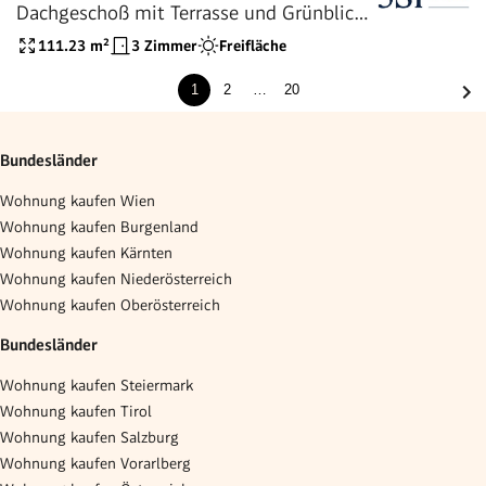
Dachgeschoß mit Terrasse und Grünblick
nahe dem Kutschkermarkt
111.23
m²
3 Zimmer
Freifläche
1
2
…
20
Bundesländer
Wohnung kaufen Wien
Wohnung kaufen Burgenland
Wohnung kaufen Kärnten
Wohnung kaufen Niederösterreich
Wohnung kaufen Oberösterreich
Bundesländer
Wohnung kaufen Steiermark
Wohnung kaufen Tirol
Wohnung kaufen Salzburg
Wohnung kaufen Vorarlberg