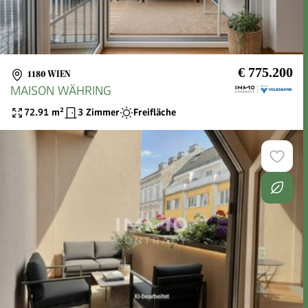
€ 775.200
1180 WIEN
MAISON WÄHRING
72.91
m²
3 Zimmer
Freifläche