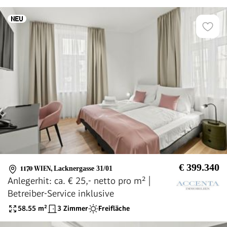
€ 399.340
1170 WIEN
,
Lacknergasse 31/01
Anlegerhit: ca. € 25,- netto pro m² |
Betreiber-Service inklusive
58.55
m²
3 Zimmer
Freifläche