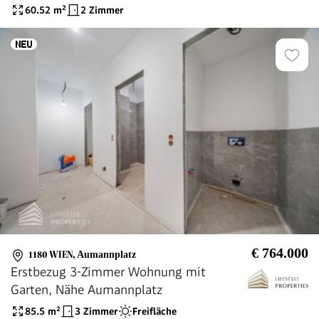
| 4. OG | Viel Helligkeit und Stauraum |
60.52
m²
2 Zimmer
Sofort bezugsbereit
€ 764.000
1180 WIEN
,
Aumannplatz
Erstbezug 3-Zimmer Wohnung mit
Garten, Nähe Aumannplatz
85.5
m²
3 Zimmer
Freifläche