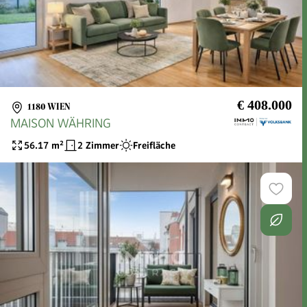
€ 408.000
1180 WIEN
MAISON WÄHRING
56.17
m²
2 Zimmer
Freifläche