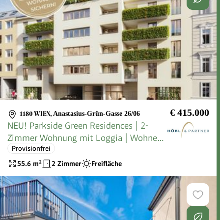
€ 415.000
1180 WIEN
,
Anastasius-Grün-Gasse 26/06
NEU! Parkside Green Residences | 2-
Zimmer Wohnung mit Loggia | Wohnen
Provisionfrei
am Park
55.6
m²
2 Zimmer
Freifläche