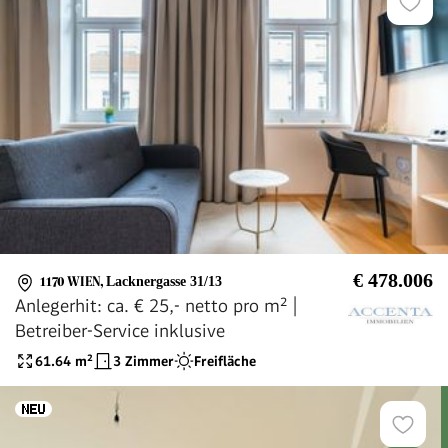
€ 478.006
1170 WIEN
,
Lacknergasse 31/13
Anlegerhit: ca. € 25,- netto pro m² |
Betreiber-Service inklusive
61.64
m²
3 Zimmer
Freifläche