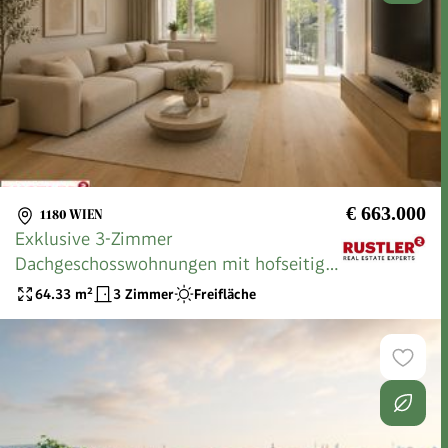
€ 663.000
1180 WIEN
Exklusive 3-Zimmer
Dachgeschosswohnungen mit hofseitiger
Terrasse nähe Schubertpark !
64.33
m²
3 Zimmer
Freifläche