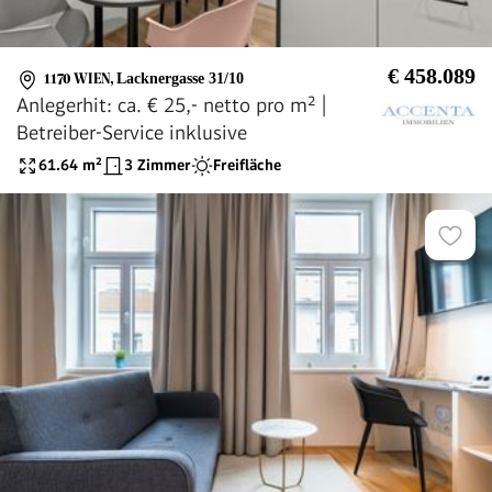
€ 458.089
1170 WIEN
,
Lacknergasse 31/10
Anlegerhit: ca. € 25,- netto pro m² |
Betreiber-Service inklusive
61.64
m²
3 Zimmer
Freifläche