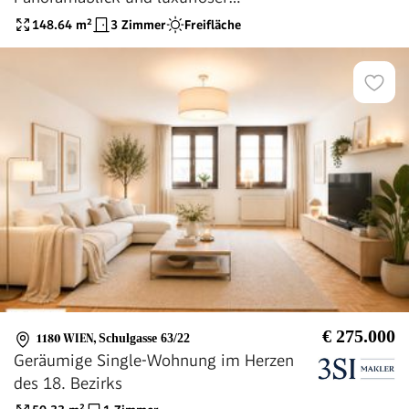
Dachterrasse
148.64
m²
3 Zimmer
Freifläche
€ 275.000
1180 WIEN
,
Schulgasse 63/22
Geräumige Single-Wohnung im Herzen
des 18. Bezirks