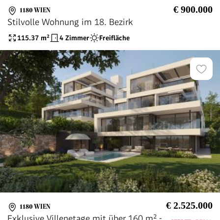
€ 900.000
1180 WIEN
Stilvolle Wohnung im 18. Bezirk
115.37
m²
4 Zimmer
Freifläche
€ 2.525.000
1180 WIEN
Exklusive Villenetage mit über 160 m² -