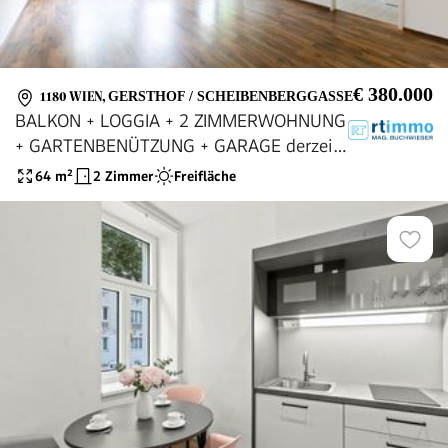
€ 380.000
1180 WIEN
,
GERSTHOF / SCHEIBENBERGGASSE
BALKON + LOGGIA + 2 ZIMMERWOHNUNG
+ GARTENBENÜTZUNG + GARAGE derzeit
vermietet
64
m²
2 Zimmer
Freifläche