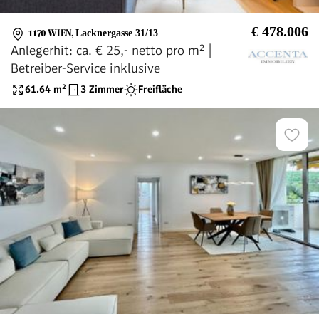
€ 478.006
1170 WIEN
,
Lacknergasse 31/13
Anlegerhit: ca. € 25,- netto pro m² |
Betreiber-Service inklusive
61.64
m²
3 Zimmer
Freifläche