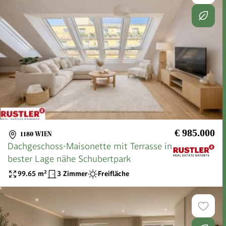
€ 985.000
1180 WIEN
Dachgeschoss-Maisonette mit Terrasse in
bester Lage nähe Schubertpark
99.65
m²
3 Zimmer
Freifläche