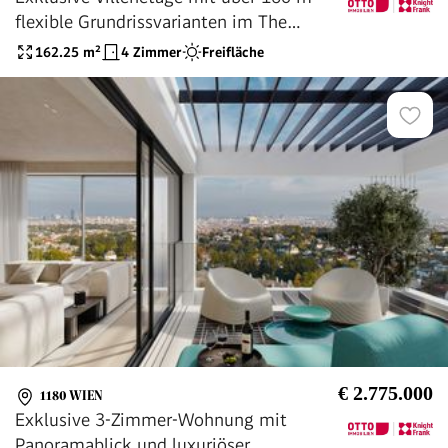
flexible Grundrissvarianten im The
Superior
162.25
m²
4 Zimmer
Freifläche
€ 2.775.000
1180 WIEN
Exklusive 3-Zimmer-Wohnung mit
Panoramablick und luxuriöser