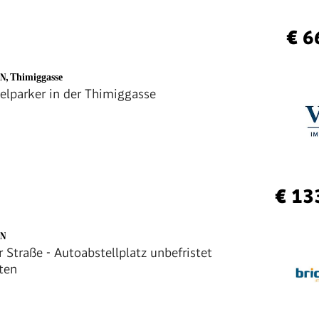
€ 6
EN
,
Thimiggasse
pelparker in der Thimiggasse
€ 13
EN
 Straße - Autoabstellplatz unbefristet
ten