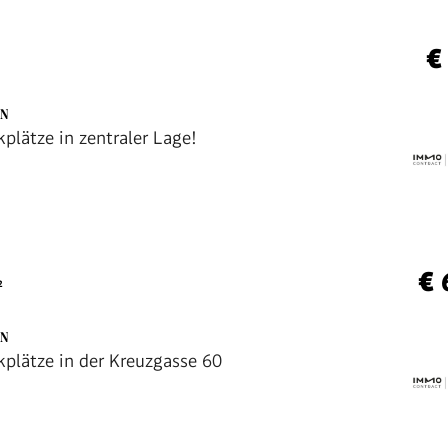
€
EN
plätze in zentraler Lage!
€ 
²
EN
kplätze in der Kreuzgasse 60