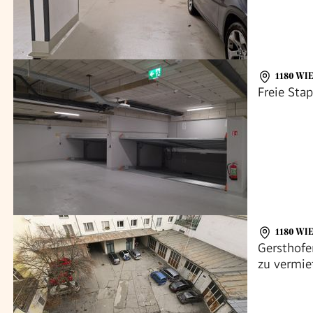
1180 WI
Freie Sta
1180 WI
Gersthofer
zu vermie