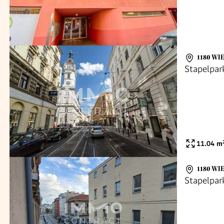
1180 WI
Stapelpark
11.04
m
1180 WI
Stapelpar