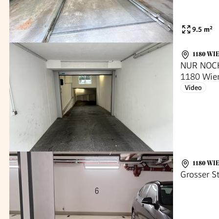
9.5
m²
1180 WI
NUR NOCH 
1180 Wien
Video
1180 WI
Grosser St