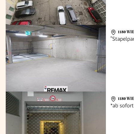
1180 WI
"Stapelpa
1180 WI
*ab sofort