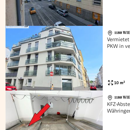
1180 WI
Vermietet 
PKW in ve
10
m²
1180 WI
KFZ-Abste
Währinger