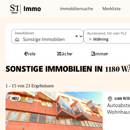
Immo
Immobiliensuche
Merkliste
Immobilienart
Bundesland, Ort oder PLZ
Währing
Preis
Fläche
Zimmer
SONSTIGE IMMOBILIEN IN
1180 
1 - 15 von 23 Ergebnissen
1180 WI
Autoabste
Wohnhause
garage of 