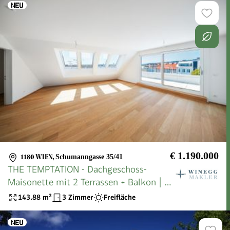
€ 1.190.000
1180 WIEN
,
Schumanngasse 35/41
THE TEMPTATION - Dachgeschoss-
Maisonette mit 2 Terrassen + Balkon | 23
m² Freifläche, 3 Zimmer
143.88
m²
3 Zimmer
Freifläche