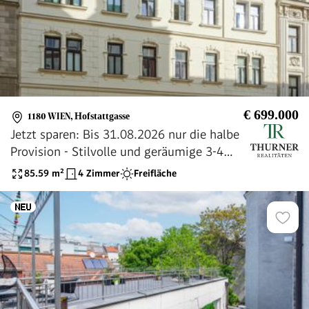
€ 699.000
1180 WIEN
,
Hofstattgasse
Jetzt sparen: Bis 31.08.2026 nur die halbe
Provision - Stilvolle und geräumige 3-4
Zimmer-Altbauwohnung mit Balkon, nahe
85.59
m²
4 Zimmer
Freifläche
Währinger Straße