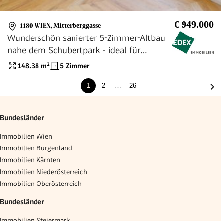
€ 949.000
1180 WIEN
,
Mitterberggasse
Wunderschön sanierter 5-Zimmer-Altbau
nahe dem Schubertpark - ideal für
Familien
148.38
m²
5 Zimmer
1
2
…
26
Bundesländer
Immobilien Wien
Immobilien Burgenland
Immobilien Kärnten
Immobilien Niederösterreich
Immobilien Oberösterreich
Bundesländer
Immobilien Steiermark