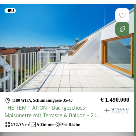
€ 1.490.000
1180 WIEN
,
Schumanngasse 35/43
THE TEMPTATION - Dachgeschoss-
Maisonette mit Terrasse & Balkon - 21
m² Freifläche | 4 Zimmer
172.74
m²
4 Zimmer
Freifläche