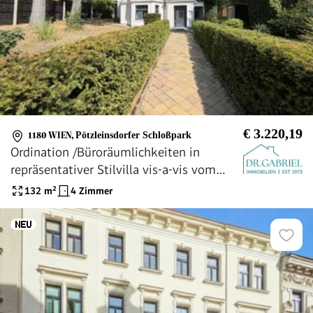
€ 3.220,19
1180 WIEN
,
Pötzleinsdorfer Schloßpark
Ordination /Büroräumlichkeiten in
repräsentativer Stilvilla vis-a-vis vom
Pötzleinsdorfer Schloßpark
132
m²
4 Zimmer