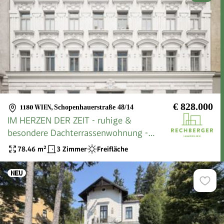
€ 828.000
1180 WIEN
,
Schopenhauerstraße 48/14
IM HERZEN DER ZEIT - ruhige &
besondere Dachterrassenwohnung -
PROVISIONSFREI
78.46
m²
3 Zimmer
Freifläche