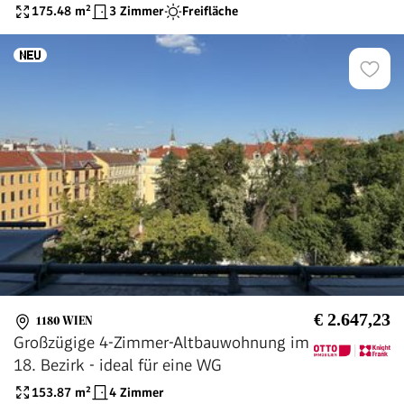
175.48
m²
3 Zimmer
Freifläche
€ 2.647,23
1180 WIEN
Großzügige 4-Zimmer-Altbauwohnung im
18. Bezirk - ideal für eine WG
153.87
m²
4 Zimmer