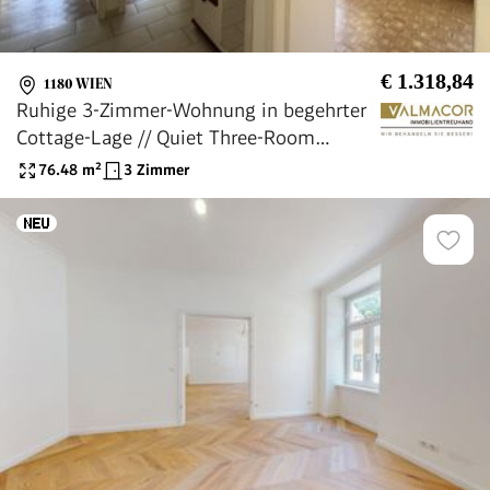
€ 1.318,84
1180 WIEN
Ruhige 3-Zimmer-Wohnung in begehrter
Cottage-Lage // Quiet Three-Room
Apartment in a Sought-After Cottage
76.48
m²
3 Zimmer
District near Türkenschanzpark //