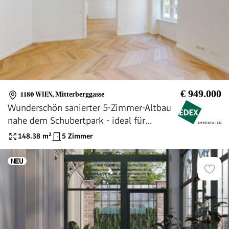
€ 949.000
1180 WIEN
,
Mitterberggasse
Wunderschön sanierter 5-Zimmer-Altbau
nahe dem Schubertpark - ideal für
Familien
148.38
m²
5 Zimmer