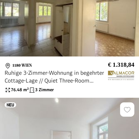
€ 1.318,84
1180 WIEN
Ruhige 3-Zimmer-Wohnung in begehrter
Cottage-Lage // Quiet Three-Room
Apartment in a Sought-After Cottage
76.48
m²
3 Zimmer
District near Türkenschanzpark //