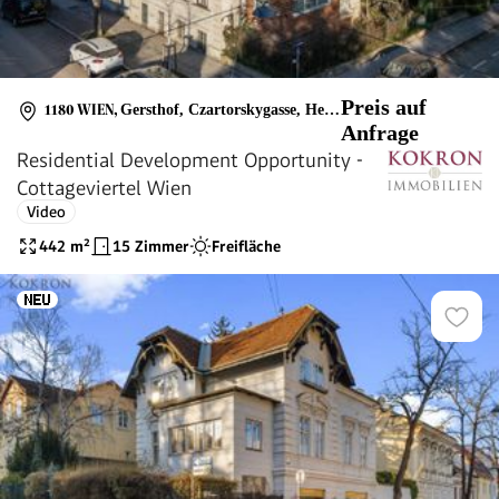
Preis auf
1180 WIEN
,
Gersthof, Czartorskygasse, Herbeckstraße
Anfrage
Residential Development Opportunity -
Cottageviertel Wien
Video
442
m²
15 Zimmer
Freifläche