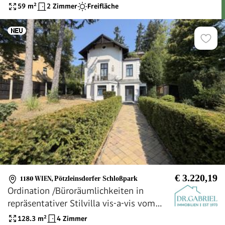
59
m²
2 Zimmer
Freifläche
€ 3.220,19
1180 WIEN
,
Pötzleinsdorfer Schloßpark
Ordination /Büroräumlichkeiten in
repräsentativer Stilvilla vis-a-vis vom
Pötzleinsdorfer Schloßpark
128.3
m²
4 Zimmer