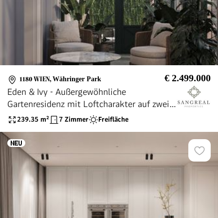
€ 2.499.000
1180 WIEN
,
Währinger Park
Eden & Ivy - Außergewöhnliche
Gartenresidenz mit Loftcharakter auf zwei
Ebenen und flexibler Grundrissgestaltung -
239.35
m²
7 Zimmer
Freifläche
bis 7 Zimmer