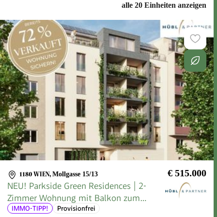
alle 20 Einheiten anzeigen
€ 515.000
1180 WIEN
,
Mollgasse 15/13
NEU! Parkside Green Residences | 2-
Zimmer Wohnung mit Balkon zum
IMMO-TIPP!
Provisionfrei
Innenhof | Wohnen am Park