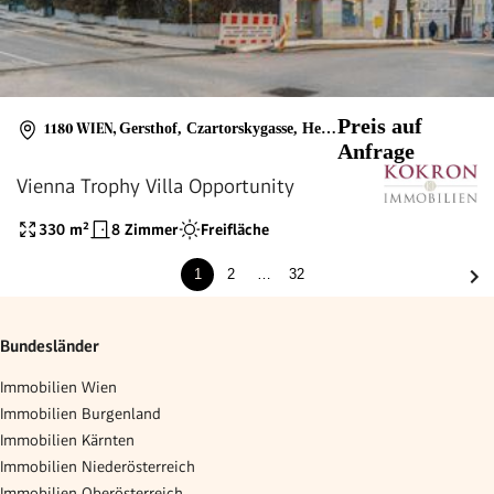
Preis auf
1180 WIEN
,
Gersthof, Czartorskygasse, Herbeckstraße
Anfrage
Vienna Trophy Villa Opportunity
330
m²
8 Zimmer
Freifläche
1
2
…
32
Bundesländer
Immobilien Wien
Immobilien Burgenland
Immobilien Kärnten
Immobilien Niederösterreich
Immobilien Oberösterreich