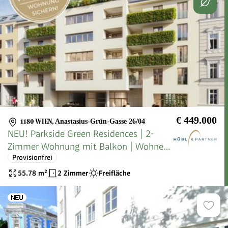
€ 449.000
1180 WIEN
,
Anastasius-Grün-Gasse 26/04
NEU! Parkside Green Residences | 2-
Zimmer Wohnung mit Balkon | Wohnen
Provisionfrei
am Park
55.78
m²
2 Zimmer
Freifläche