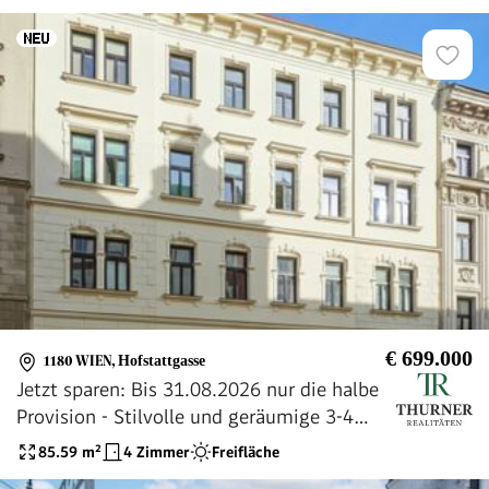
€ 699.000
1180 WIEN
,
Hofstattgasse
Jetzt sparen: Bis 31.08.2026 nur die halbe
Provision - Stilvolle und geräumige 3-4
Zimmer-Altbauwohnung mit Balkon, nahe
85.59
m²
4 Zimmer
Freifläche
Währinger Straße