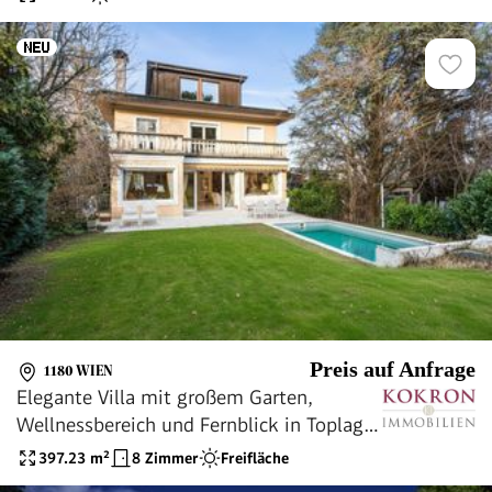
Preis auf Anfrage
1180 WIEN
Elegante Villa mit großem Garten,
Wellnessbereich und Fernblick in Toplage
von Währing
397.23
m²
8 Zimmer
Freifläche