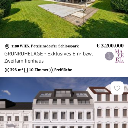
€ 3.200.000
1180 WIEN
,
Pötzleinsdorfer Schlosspark
GRÜNRUHELAGE - Exklusives Ein- bzw.
Zweifamilienhaus
393
m²
10 Zimmer
Freifläche