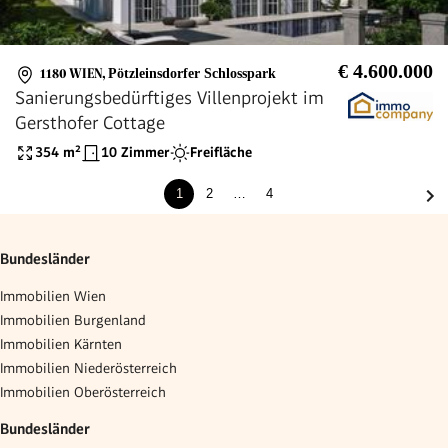
€ 4.600.000
1180 WIEN
,
Pötzleinsdorfer Schlosspark
Sanierungsbedürftiges Villenprojekt im
Gersthofer Cottage
354
m²
10 Zimmer
Freifläche
1
2
…
4
Bundesländer
Immobilien Wien
Immobilien Burgenland
Immobilien Kärnten
Immobilien Niederösterreich
Immobilien Oberösterreich
Bundesländer