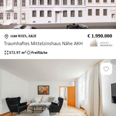
€ 1.990.000
1180 WIEN
,
AKH
Traumhaftes Mittelzinshaus Nähe AKH
572.97
m²
Freifläche