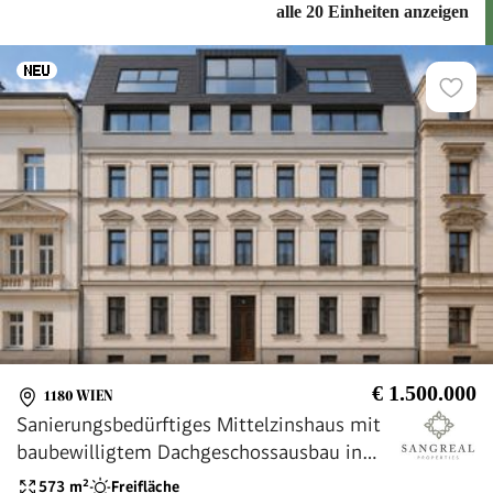
alle 20 Einheiten anzeigen
€ 1.500.000
1180 WIEN
Sanierungsbedürftiges Mittelzinshaus mit
baubewilligtem Dachgeschossausbau in
Bestlage des 18. Bezirks
573
m²
Freifläche