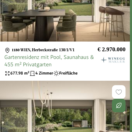
€ 2.970.000
1180 WIEN
,
Herbeckstraße 130/1/V1
Gartenresidenz mit Pool, Saunahaus &
455 m² Privatgarten
677.98
m²
4 Zimmer
Freifläche