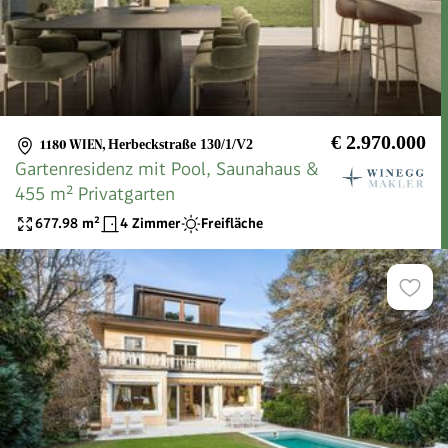
€ 2.970.000
1180 WIEN
,
Herbeckstraße 130/1/V2
Gartenresidenz mit Pool, Saunahaus &
455 m² Privatgarten
677.98
m²
4 Zimmer
Freifläche