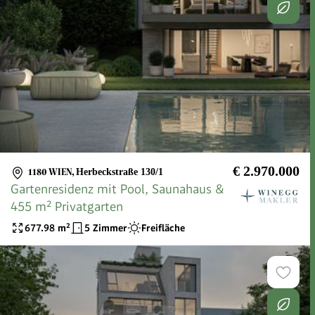
€ 2.970.000
1180 WIEN
,
Herbeckstraße 130/1
Gartenresidenz mit Pool, Saunahaus &
455 m² Privatgarten
677.98
m²
5 Zimmer
Freifläche