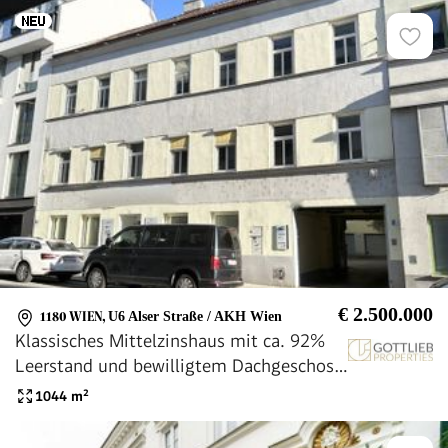
€ 2.500.000
1180 WIEN
,
U6 Alser Straße / AKH Wien
Klassisches Mittelzinshaus mit ca. 92%
Leerstand und bewilligtem Dachgeschoss-
Ausbau sowie sieben Garagenplätzen
1044
m²