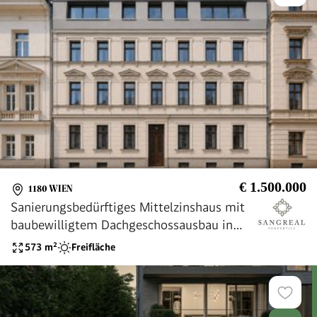
€ 1.500.000
1180 WIEN
Sanierungsbedürftiges Mittelzinshaus mit
baubewilligtem Dachgeschossausbau in
Bestlage des 18. Bezirks
573
m²
Freifläche