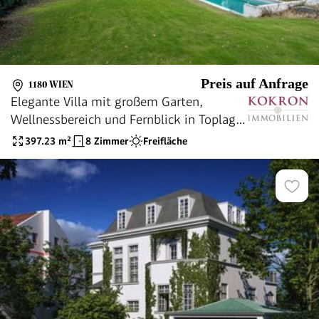
Preis auf Anfrage
1180 WIEN
Elegante Villa mit großem Garten,
Wellnessbereich und Fernblick in Toplage
von Währing
397.23
m²
8 Zimmer
Freifläche