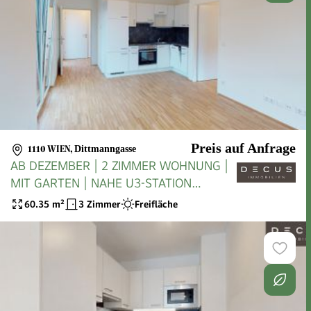
Preis auf Anfrage
1110 WIEN
,
Dittmanngasse
AB DEZEMBER | 2 ZIMMER WOHNUNG |
MIT GARTEN | NAHE U3-STATION
ENKPLATZ
60.35
m²
3 Zimmer
Freifläche