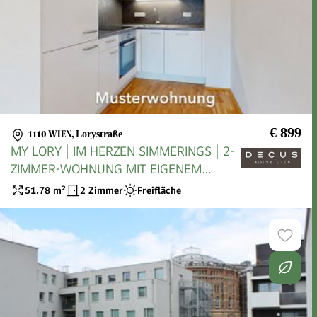
€ 899
1110 WIEN
,
Lorystraße
MY LORY | IM HERZEN SIMMERINGS | 2-
ZIMMER-WOHNUNG MIT EIGENEM
BALKON | AB SOFORT VERFÜGBAR
51.78
m²
2 Zimmer
Freifläche