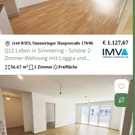
€ 1.127,67
1110 WIEN
,
Simmeringer Hauptstraße 170/06
Q11 Leben in Simmering - Schöne 2-
Zimmer-Wohnung mit Loggia und
Deckenkühlung!
56.67
m²
2 Zimmer
Freifläche