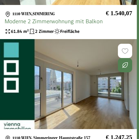
€ 1.540,07
1110 WIEN,SIMMERING
Moderne 2 Zimmerwohnung mit Balkon
61.84
m²
2 Zimmer
Freifläche
€ 1.247,25
1110 WIEN
,
Simmeringer Hauptstraße 157