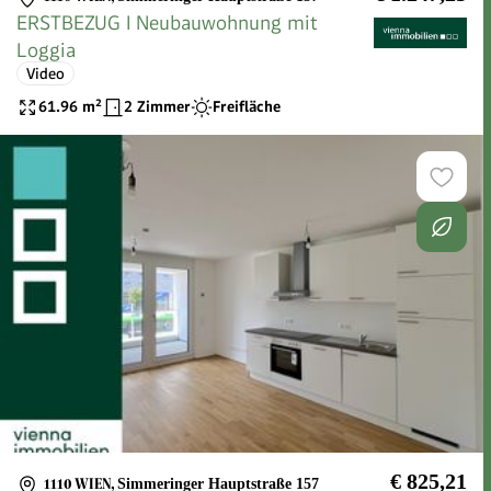
ERSTBEZUG I Neubauwohnung mit
Loggia
Video
61.96
m²
2 Zimmer
Freifläche
€ 825,21
1110 WIEN
,
Simmeringer Hauptstraße 157