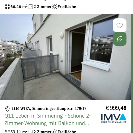
mit Balkon, Gartennutzung und
66.46
m²
2 Zimmer
Freifläche
Schwimmbiotop
€ 999,48
1110 WIEN
,
Simmeringer Hauptstr. 170/17
Q11 Leben in Simmering - Schöne 2-
Zimmer-Wohnung mit Balkon und
Deckenkühlung!
53.11
m²
2 Zimmer
Freifläche