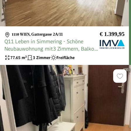
€ 1.399,95
1110 WIEN
,
Gattergasse 2A/11
Q11 Leben in Simmering - Schöne
Neubauwohnung mit3 Zimmern, Balkon
und Deckenkühlung!
77.65
m²
3 Zimmer
Freifläche