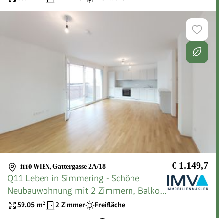
€ 1.149,7
1110 WIEN
,
Gattergasse 2A/18
Q11 Leben in Simmering - Schöne
Neubauwohnung mit 2 Zimmern, Balkon
und Deckenkühlung!
59.05
m²
2 Zimmer
Freifläche