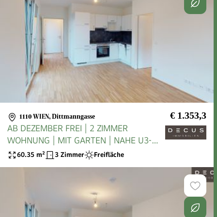
€ 1.353,3
1110 WIEN
,
Dittmanngasse
AB DEZEMBER FREI | 2 ZIMMER
WOHNUNG | MIT GARTEN | NAHE U3-
STATION ENKPLATZ
60.35
m²
3 Zimmer
Freifläche