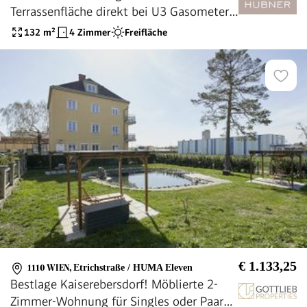
Terrassenfläche direkt bei U3 Gasometer!
Top-Grundriss!
132
m²
4 Zimmer
Freifläche
€ 1.133,25
1110 WIEN
,
Etrichstraße / HUMA Eleven
Bestlage Kaiserebersdorf! Möblierte 2-
Zimmer-Wohnung für Singles oder Paare