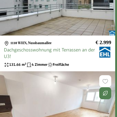
€ 2.999
1110 WIEN
,
Nussbaumallee
Dachgeschosswohnung mit Terrassen an der
U3!
131.66
m²
4 Zimmer
Freifläche