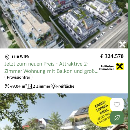
€ 324.570
1110 WIEN
Jetzt zum neuen Preis - Attraktive 2-
Zimmer Wohnung mit Balkon und großer
Provisionfrei
Terrasse - Wohlfühlen garantiert
49.04
m²
2 Zimmer
Freifläche