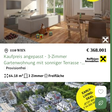
€ 368.001
1110 WIEN
Kaufpreis angepasst - 3-Zimmer
Gartenwohnung mit sonniger Terrasse -
Provisionfrei
wohnen im Grünen
64.18
m²
3 Zimmer
Freifläche