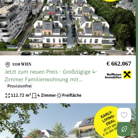
€ 662.067
1110 WIEN
Jetzt zum neuen Preis - Großzügige 4-
Zimmer Familienwohnung mit
Provisionfrei
Traumgarten und Sonnenterrasse - Ihr
neues Zuhause im Grünen
112.72
m²
4 Zimmer
Freifläche