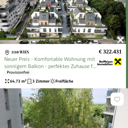
€ 322.431
1110 WIEN
Neuer Preis - Komfortable Wohnung mit
sonnigem Balkon - perfektes Zuhause für
Provisionfrei
Singles oder Paare
64.73
m²
3 Zimmer
Freifläche