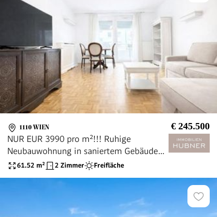
€ 245.500
1110 WIEN
NUR EUR 3990 pro m²!!! Ruhige
Neubauwohnung in saniertem Gebäude
mit Vollwärmeschutz! Große Loggia!
61.52
m²
2 Zimmer
Freifläche
Grünblick!