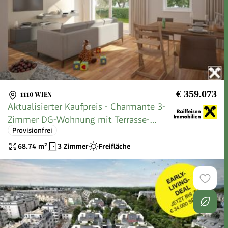
€ 359.073
1110 WIEN
Aktualisierter Kaufpreis - Charmante 3-
Zimmer DG-Wohnung mit Terrasse-
Provisionfrei
perfekter Ausblick und optimale Lage
68.74
m²
3 Zimmer
Freifläche