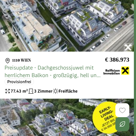
€ 386.973
1110 WIEN
Preisupdate - Dachgeschossjuwel mit
herrlichem Balkon - großzügig, hell und
Provisionfrei
exklusiv
77.43
m²
3 Zimmer
Freifläche