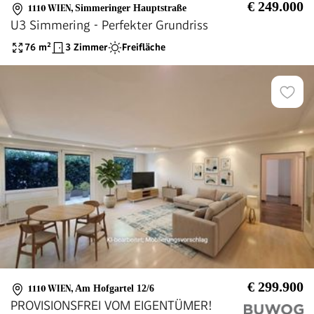
€ 249.000
1110 WIEN
,
Simmeringer Hauptstraße
U3 Simmering - Perfekter Grundriss
76
m²
3 Zimmer
Freifläche
€ 299.900
1110 WIEN
,
Am Hofgartel 12/6
PROVISIONSFREI VOM EIGENTÜMER!