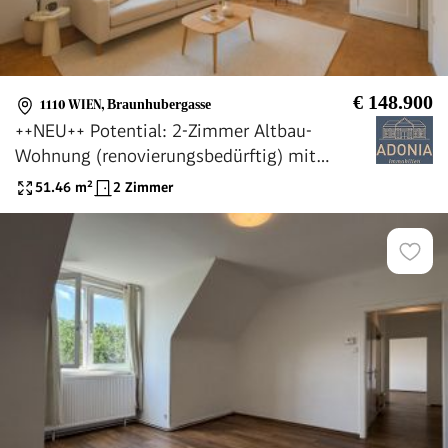
€ 148.900
1110 WIEN
,
Braunhubergasse
++NEU++ Potential: 2-Zimmer Altbau-
Wohnung (renovierungsbedürftig) mit
getrennter Küche
51.46
m²
2 Zimmer