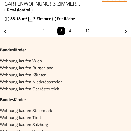
GARTENWOHNUNG! 3-ZIMMER
Provisionfrei
WOHNUNG MIT TERRASSE UND
EIGENGARTEN!
85.18
m²
3 Zimmer
Freifläche
1
…
3
4
…
12
Bundesländer
Wohnung kaufen Wien
Wohnung kaufen Burgenland
Wohnung kaufen Kärnten
Wohnung kaufen Niederösterreich
Wohnung kaufen Oberösterreich
Bundesländer
Wohnung kaufen Steiermark
Wohnung kaufen Tirol
Wohnung kaufen Salzburg