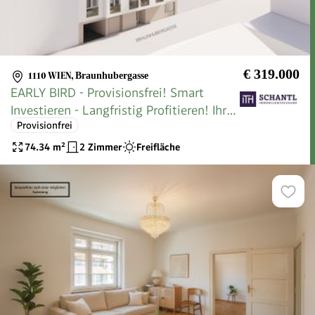
€ 319.000
1110 WIEN
,
Braunhubergasse
EARLY BIRD - Provisionsfrei! Smart
Investieren - Langfristig Profitieren! Ihre
Provisionfrei
Vorsorge mit Charme! TOP-
Neubauprojekt + Optimale Größen +
74.34
m²
2 Zimmer
Freifläche
Hochwertige Ausstattung + Tolle
Renditen + Beste öffentliche Anbindung
und Infrastruktur!