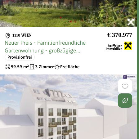
€ 370.977
1110 WIEN
Neuer Preis - Familienfreundliche
Gartenwohnung - großzügige
Provisionfrei
Außenflächen
59.59
m²
3 Zimmer
Freifläche