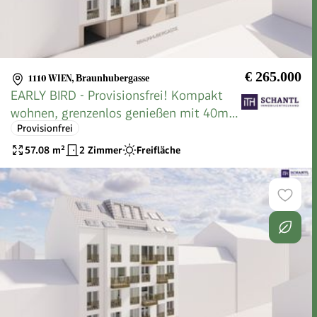
€ 265.000
1110 WIEN
,
Braunhubergasse
EARLY BIRD - Provisionsfrei! Kompakt
wohnen, grenzenlos genießen mit 40m²
Provisionfrei
XXL-Terrasse! TOP-Neubauprojekt +
Optimale Größen + Hochwertige
57.08
m²
2 Zimmer
Freifläche
Ausstattung + Tolle Renditen + Beste
öffentliche Anbindung und Infrastruktur!