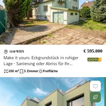
€ 595.000
1110 WIEN
Make it yours: Eckgrundstück in ruhiger
Lage - Sanierung oder Abriss für Ihr
perfektes neues Zuhause
200
m²
5 Zimmer
Freifläche