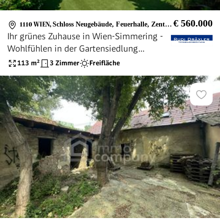
€ 560.000
1110 WIEN
,
Schloss Neugebäude, Feuerhalle, Zentralfriedhof
Ihr grünes Zuhause in Wien-Simmering -
Wohlfühlen in der Gartensiedlung
Neugebäude
113
m²
3 Zimmer
Freifläche