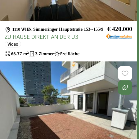
€ 420.000
1110 WIEN
,
Simmeringer Hauptstraße 153--155/9
ZU HAUSE DIREKT AN DER U3
Video
66.77
m²
3 Zimmer
Freifläche