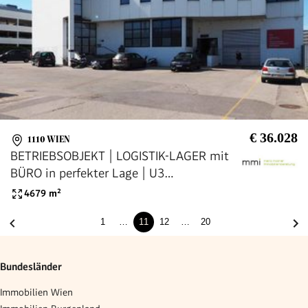
€ 36.028
1110 WIEN
BETRIEBSOBJEKT | LOGISTIK-LAGER mit
BÜRO in perfekter Lage | U3
"Zippererstraße" u. A23 St. Marx
4679
m²
1
…
11
12
…
20
Bundesländer
Immobilien Wien