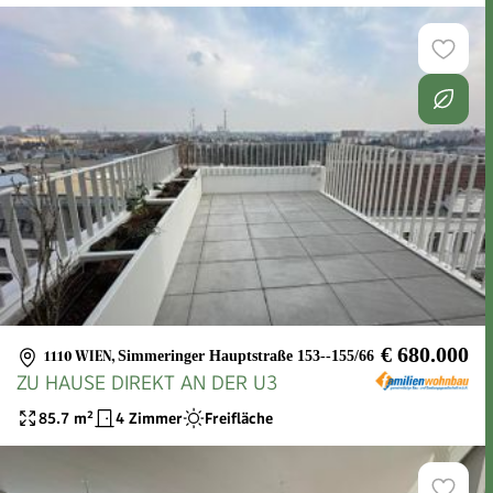
€ 680.000
1110 WIEN
,
Simmeringer Hauptstraße 153--155/66
ZU HAUSE DIREKT AN DER U3
85.7
m²
4 Zimmer
Freifläche