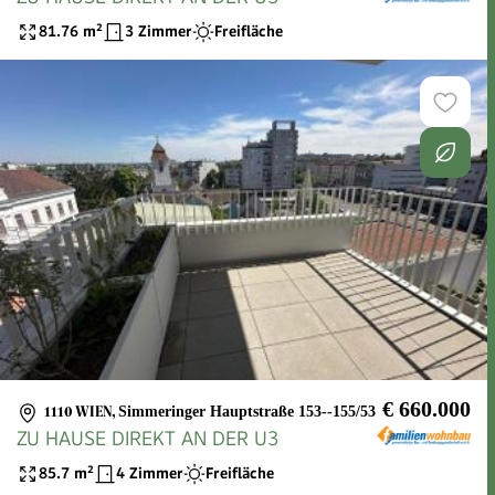
81.76
m²
3 Zimmer
Freifläche
€ 660.000
1110 WIEN
,
Simmeringer Hauptstraße 153--155/53
ZU HAUSE DIREKT AN DER U3
85.7
m²
4 Zimmer
Freifläche