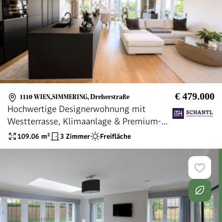
€ 479.000
1110 WIEN,SIMMERING
,
Dreherstraße
Hochwertige Designerwohnung mit
Westterrasse, Klimaanlage & Premium-
Ausstattung!
109.06
m²
3 Zimmer
Freifläche