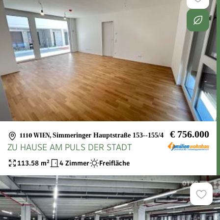
€ 756.000
1110 WIEN
,
Simmeringer Hauptstraße 153--155/4
ZU HAUSE AM PULS DER STADT
113.58
m²
4 Zimmer
Freifläche