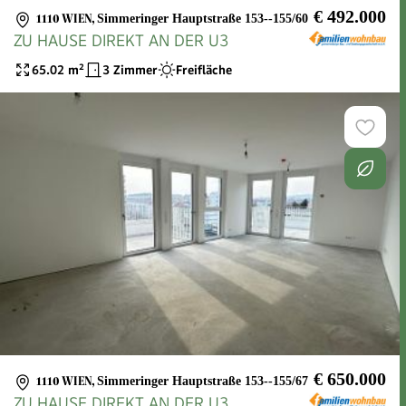
€ 492.000
1110 WIEN
,
Simmeringer Hauptstraße 153--155/60
ZU HAUSE DIREKT AN DER U3
65.02
m²
3 Zimmer
Freifläche
€ 650.000
1110 WIEN
,
Simmeringer Hauptstraße 153--155/67
ZU HAUSE DIREKT AN DER U3