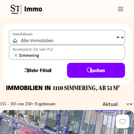
Immo
Immobilienart
Bundesland, Ort oder PLZ
Simmering
Mehr Filter
2
Suchen
IMMOBILIEN IN
1110 SIMMERING, AB 51 M²
151 - 165 von 250+ Ergebnissen