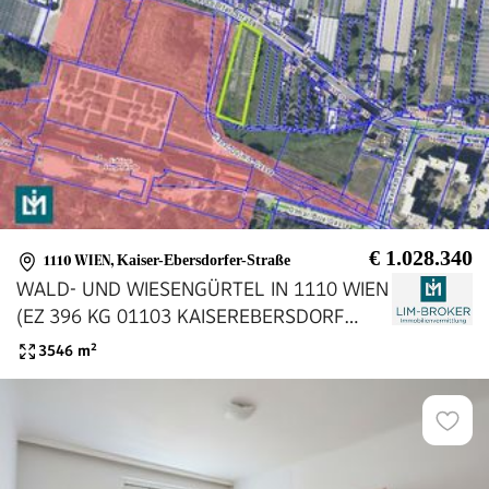
€ 1.028.340
1110 WIEN
,
Kaiser-Ebersdorfer-Straße
WALD- UND WIESENGÜRTEL IN 1110 WIEN
(EZ 396 KG 01103 KAISEREBERSDORF
GST.-NR. 1196)
3546
m²