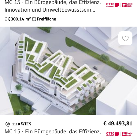
MC 15 - Ein Bürogebäude, das Effizienz,
Innovation und Umweltbewusstsein
vereint.
300.14
m²
Freifläche
€ 49.493,81
1110 WIEN
MC 15 - Ein Bürogebäude, das Effizienz,