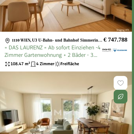
€ 747.788
1110 WIEN
,
U3 U-Bahn- und Bahnhof Simmering, Böhmischer Prater, Löwygrube
= DAS LAURENZ = Ab sofort Einziehen -4
Zimmer Gartenwohnung + 2 Bäder - 3
bedroom apartment+garden
108.47
m²
4 Zimmer
Freifläche