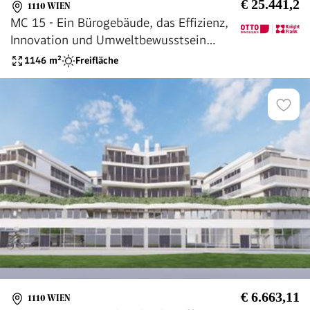
€ 25.441,2
1110 WIEN
MC 15 - Ein Bürogebäude, das Effizienz,
Innovation und Umweltbewusstsein
vereint.
1146
m²
Freifläche
€ 6.663,11
1110 WIEN