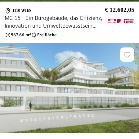
€ 12.602,05
1110 WIEN
MC 15 - Ein Bürogebäude, das Effizienz,
Innovation und Umweltbewusstsein
vereint.
567.66
m²
Freifläche