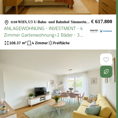
€ 617.800
1110 WIEN
,
U3 U-Bahn- und Bahnhof Simmering, Böhmischer Prater, Löwygrube
ANLAGEWOHNUNG - INVESTMENT - 4
Zimmer Gartenwohnung+2 Bäder - 3
bedroom apartment+garden = DAS
108.37
m²
4 Zimmer
Freifläche
LAURENZ =