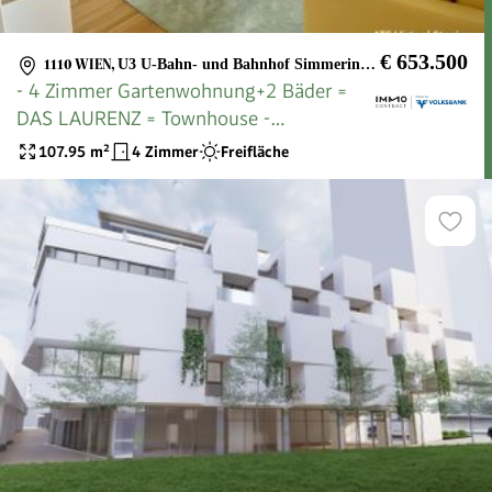
€ 653.500
1110 WIEN
,
U3 U-Bahn- und Bahnhof Simmering, Böhmischer Prater, Löwygrube
- 4 Zimmer Gartenwohnung+2 Bäder =
DAS LAURENZ = Townhouse -
ERSTBEZUG 3 bedroom
107.95
m²
4 Zimmer
Freifläche
apartment+garden