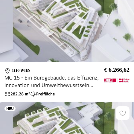
€ 6.266,62
1110 WIEN
MC 15 - Ein Bürogebäude, das Effizienz,
Innovation und Umweltbewusstsein
vereint.
282.28
m²
Freifläche