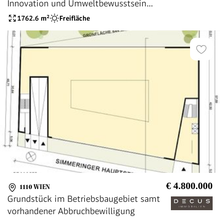
Innovation und Umweltbewusstsein
vereint.
1762.6
m²
Freifläche
€ 4.800.000
1110 WIEN
Grundstück im Betriebsbaugebiet samt
vorhandener Abbruchbewilligung