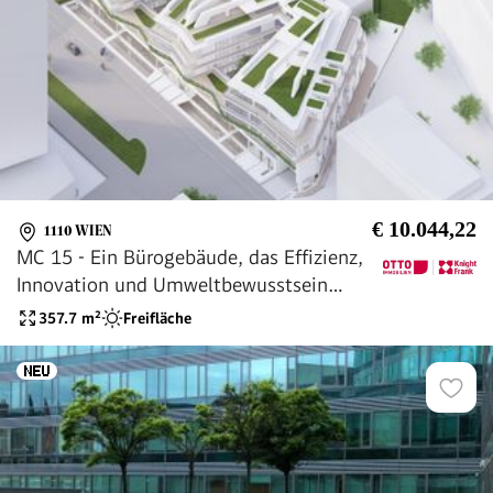
€ 10.044,22
1110 WIEN
MC 15 - Ein Bürogebäude, das Effizienz,
Innovation und Umweltbewusstsein
vereint.
357.7
m²
Freifläche