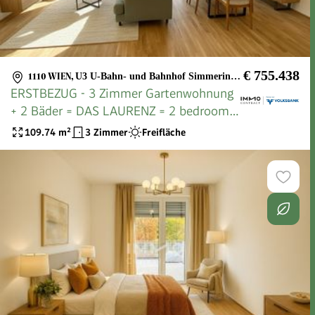
€ 755.438
1110 WIEN
,
U3 U-Bahn- und Bahnhof Simmering, Böhmischer Prater, Löwygrube
ERSTBEZUG - 3 Zimmer Gartenwohnung
+ 2 Bäder = DAS LAURENZ = 2 bedroom
apartment+garden
109.74
m²
3 Zimmer
Freifläche