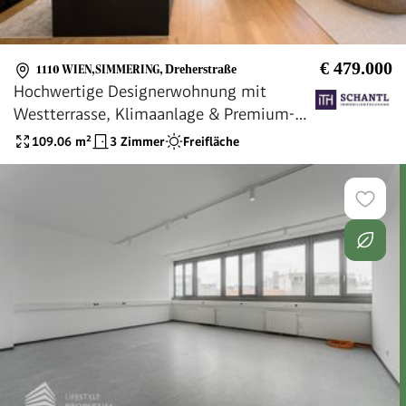
€ 479.000
1110 WIEN,SIMMERING
,
Dreherstraße
Hochwertige Designerwohnung mit
Westterrasse, Klimaanlage & Premium-
Ausstattung!
109.06
m²
3 Zimmer
Freifläche