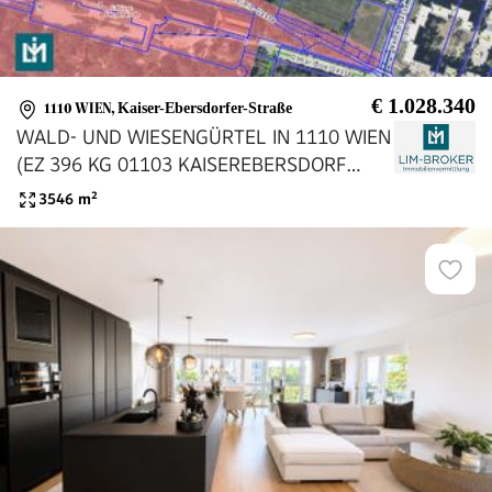
€ 1.028.340
1110 WIEN
,
Kaiser-Ebersdorfer-Straße
WALD- UND WIESENGÜRTEL IN 1110 WIEN
(EZ 396 KG 01103 KAISEREBERSDORF
GST.-NR. 1196)
3546
m²