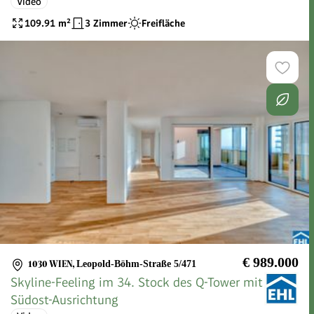
Video
109.91
m²
3 Zimmer
Freifläche
€ 989.000
1030 WIEN
,
Leopold-Böhm-Straße 5/471
Skyline-Feeling im 34. Stock des Q-Tower mit
Südost-Ausrichtung