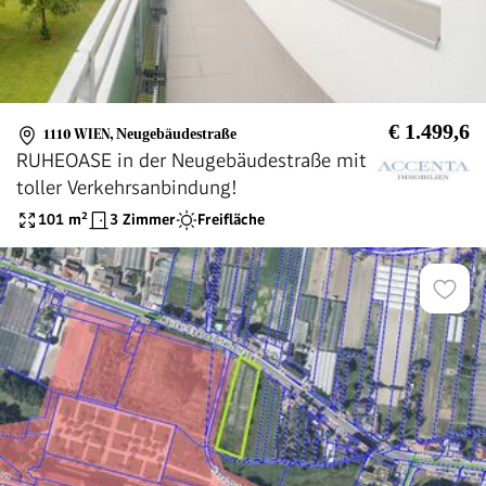
€ 1.499,6
1110 WIEN
,
Neugebäudestraße
RUHEOASE in der Neugebäudestraße mit
toller Verkehrsanbindung!
101
m²
3 Zimmer
Freifläche