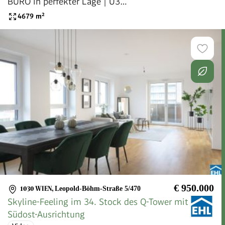
BÜRO in perfekter Lage | U3
"Zippererstraße" u. A23 St. Marx
4679
m²
€ 950.000
1030 WIEN
,
Leopold-Böhm-Straße 5/470
Skyline-Feeling im 34. Stock des Q-Tower mit
Südost-Ausrichtung