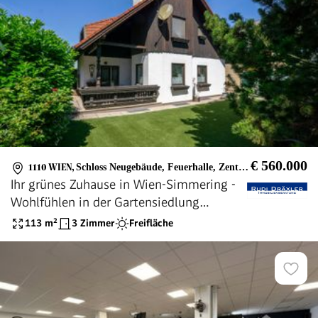
€ 560.000
1110 WIEN
,
Schloss Neugebäude, Feuerhalle, Zentralfriedhof
Ihr grünes Zuhause in Wien-Simmering -
Wohlfühlen in der Gartensiedlung
Neugebäude
113
m²
3 Zimmer
Freifläche