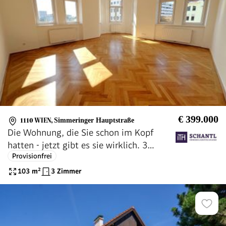
€ 399.000
1110 WIEN
,
Simmeringer Hauptstraße
Die Wohnung, die Sie schon im Kopf
hatten - jetzt gibt es sie wirklich. 3
Provisionfrei
Zimmer voller Licht, Stil & Wiener
Charme.
103
m²
3 Zimmer