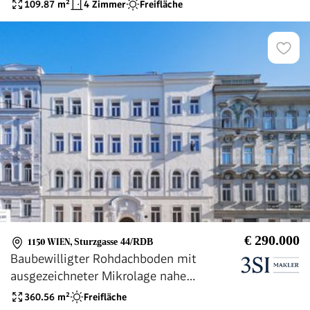
Schloss Schönbrunn! Happy to be here!
109.87
m²
4 Zimmer
Freifläche
Lichtdurchflutet + Super hohe Räume im
Dachgeschoss + Terrasse mit Fernblick +
Beste Infrastruktur und Anbindung!
€ 290.000
1150 WIEN
,
Sturzgasse 44/RDB
Baubewilligter Rohdachboden mit
ausgezeichneter Mikrolage nahe
Hütteldorfer Straße und dem Meiselmarkt
360.56
m²
Freifläche