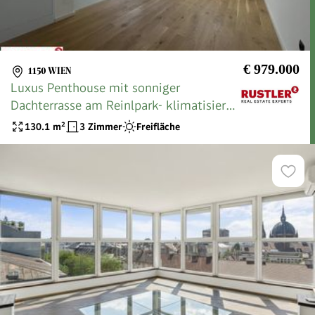
€ 979.000
1150 WIEN
Luxus Penthouse mit sonniger
Dachterrasse am Reinlpark- klimatisiert |
ERSTBEZUG
130.1
m²
3 Zimmer
Freifläche