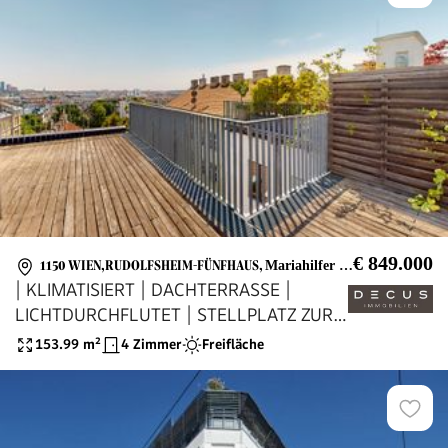
€ 849.000
1150 WIEN,RUDOLFSHEIM-FÜNFHAUS
,
Mariahilfer Straße
| KLIMATISIERT | DACHTERRASSE |
LICHTDURCHFLUTET | STELLPLATZ ZUR
MIETE MÖGLICH
153.99
m²
4 Zimmer
Freifläche