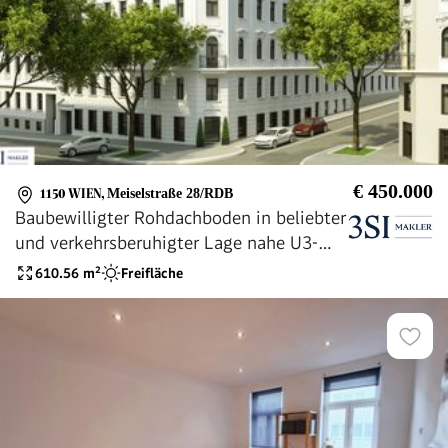
€ 450.000
1150 WIEN
,
Meiselstraße 28/RDB
Baubewilligter Rohdachboden in beliebter
und verkehrsberuhigter Lage nahe U3-
Johnstraße und Hütteldorfer Straße
610.56
m²
Freifläche