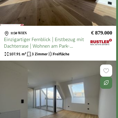
€ 879.000
1150 WIEN
Einzigartiger Fernblick | Erstbezug mit
Dachterrase | Wohnen am Park-
klimatisiert
107.91
m²
3 Zimmer
Freifläche