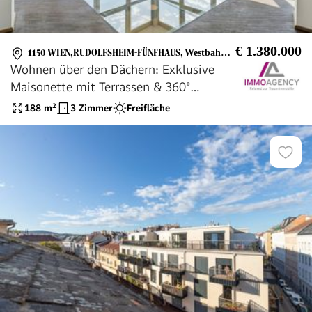
€ 1.380.000
1150 WIEN,RUDOLFSHEIM-FÜNFHAUS
,
Westbahnhof
Wohnen über den Dächern: Exklusive
Maisonette mit Terrassen & 360°
Panoramablick
188
m²
3 Zimmer
Freifläche