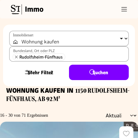
Immo
Immobilienart
Bundesland, Ort oder PLZ
Rudolfsheim-Fünfhaus
Mehr Filter
2
Suchen
WOHNUNG KAUFEN IN
1150 RUDOLFSHEIM-
FÜNFHAUS, AB 92 M²
16 - 30 von 71 Ergebnissen