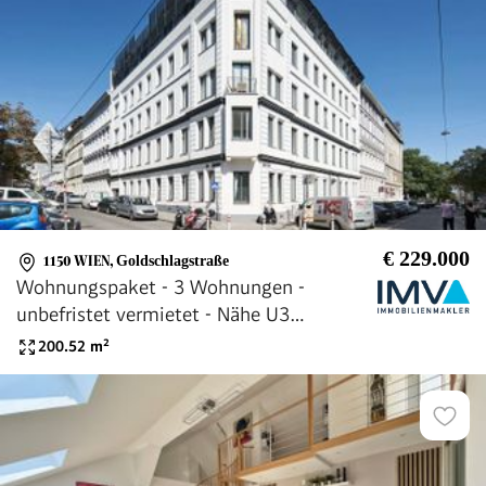
€ 229.000
1150 WIEN
,
Goldschlagstraße
Wohnungspaket - 3 Wohnungen -
unbefristet vermietet - Nähe U3
Schweglerstraße
200.52
m²