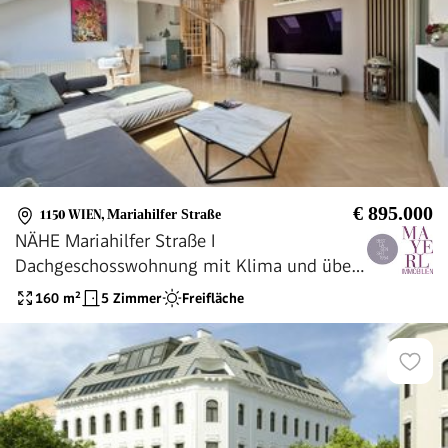
€ 895.000
1150 WIEN
,
Mariahilfer Straße
NÄHE Mariahilfer Straße I
Dachgeschosswohnung mit Klima und über
55 m² Terrasse
160
m²
5 Zimmer
Freifläche