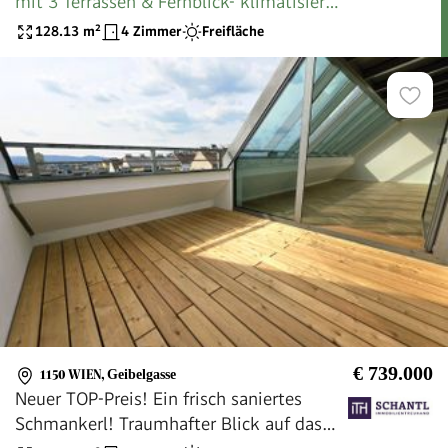
mit 3 Terrassen & Fernblick- klimatisiert
| ERSTBEZUG
128.13
m²
4 Zimmer
Freifläche
€ 739.000
1150 WIEN
,
Geibelgasse
Neuer TOP-Preis! Ein frisch saniertes
Schmankerl! Traumhafter Blick auf das