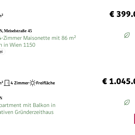
€ 399.
²
EN
,
Meiselstraße 45
4-Zimmer Maisonette mit 86 m²
en in Wien 1150
ei
€ 1.045
²
4 Zimmer
Freifläche
EN
partment mit Balkon in
ativen Gründerzeithaus