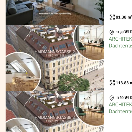
81.38
m
1150 WI
ARCHITEK
Dachterra
Ausblick
113.83
m
1150 WI
ARCHITEK
Dachterr
Raumhöh