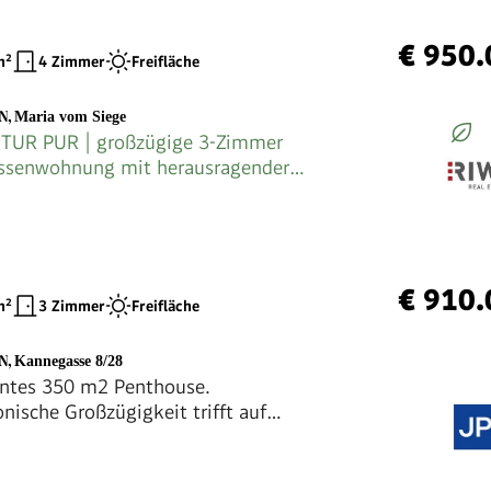
€ 950.
²
4 Zimmer
Freifläche
EN
,
Maria vom Siege
TUR PUR | großzügige 3-Zimmer
assenwohnung mit herausragender
e
€ 910.
²
3 Zimmer
Freifläche
EN
,
Kannegasse 8/28
ntes 350 m2 Penthouse.
nische Großzügigkeit trifft auf
s Wohngefühl