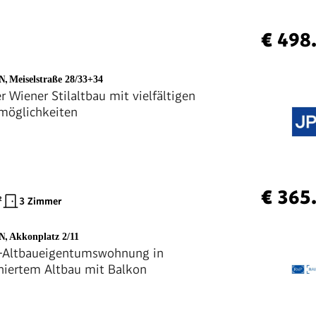
€ 498
EN
,
Meiselstraße 28/33+34
r Wiener Stilaltbau mit vielfältigen
möglichkeiten
€ 365
²
3 Zimmer
EN
,
Akkonplatz 2/11
-Altbaueigentumswohnung in
niertem Altbau mit Balkon