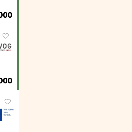
000
000