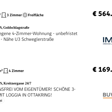
€ 564
²
3 Zimmer
Freifläche
EN
,
Goldschlagstraße
egene 4-Zimmer-Wohnung - unbefristet
vermietet - Nähe U3 Schweglerstraße
€ 169
²
4 Zimmer
EN
,
Kreitnergasse 24/7
NSFREI VOM EIGENTÜMER! SCHÖNE 3-
IT LOGGIA IN OTTAKRING!
ei