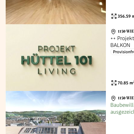
356.59
m
1150 WI
++ Projek
BALKON
Provisionfr
70.85
m
1150 WI
Baubewill
ausgezeic
beim Meis