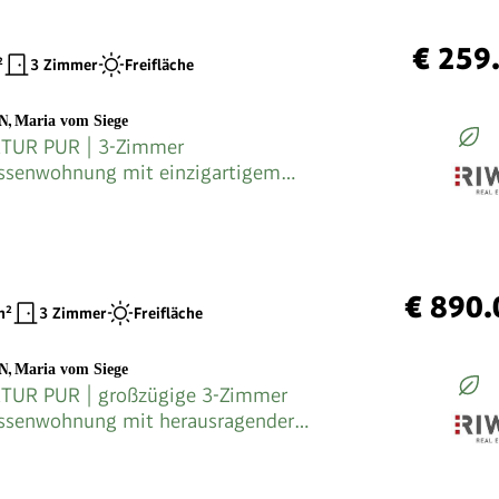
€ 259
²
3 Zimmer
Freifläche
EN
,
Maria vom Siege
TUR PUR | 3-Zimmer
ssenwohnung mit einzigartigem
€ 890.
²
3 Zimmer
Freifläche
EN
,
Maria vom Siege
TUR PUR | großzügige 3-Zimmer
assenwohnung mit herausragender
e