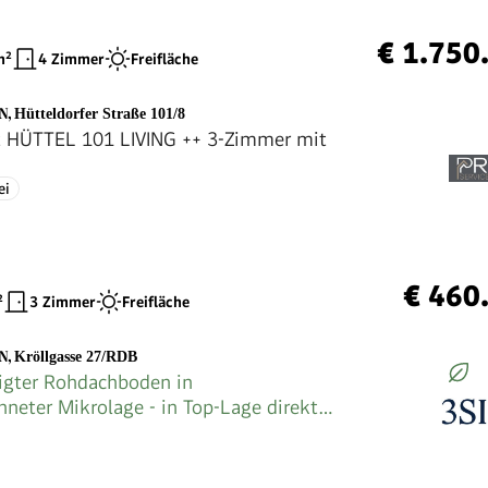
€ 1.750
²
4 Zimmer
Freifläche
EN
,
Hütteldorfer Straße 101/8
t HÜTTEL 101 LIVING ++ 3-Zimmer mit
ei
€ 460
²
3 Zimmer
Freifläche
EN
,
Kröllgasse 27/RDB
igter Rohdachboden in
hneter Mikrolage - in Top-Lage direkt
elmarkt + U3 Johnstraße