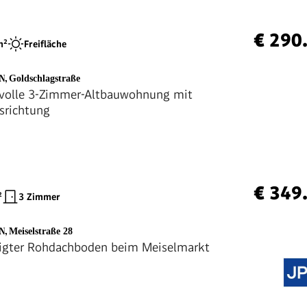
€ 290
²
Freifläche
EN
,
Goldschlagstraße
rvolle 3-Zimmer-Altbauwohnung mit
srichtung
€ 349
²
3 Zimmer
EN
,
Meiselstraße 28
igter Rohdachboden beim Meiselmarkt