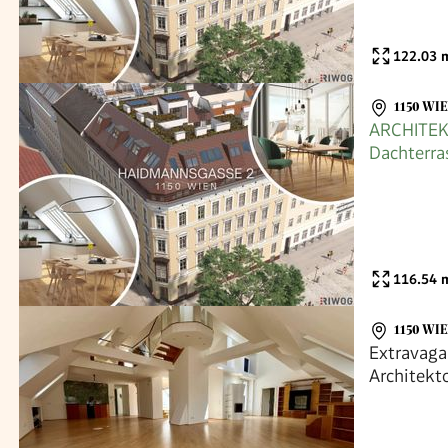
122.03
m
1150 WI
ARCHITEK
Dachterr
Raumhöh
116.54
m
1150 WI
Extravaga
Architekto
luxuriöse