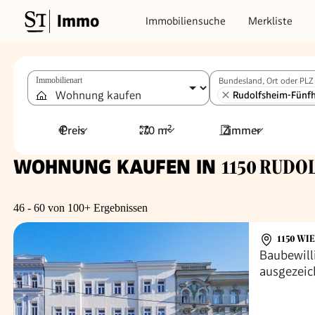
Immo
Immobiliensuche
Merkliste
Immobilienart
Bundesland, Ort oder PLZ
Rudolfsheim-Fünf
Preis
70 m²
Zimmer
WOHNUNG KAUFEN IN
1150 RUDO
46 - 60 von 100+ Ergebnissen
1150 WI
Baubewill
ausgezeic
Straße u