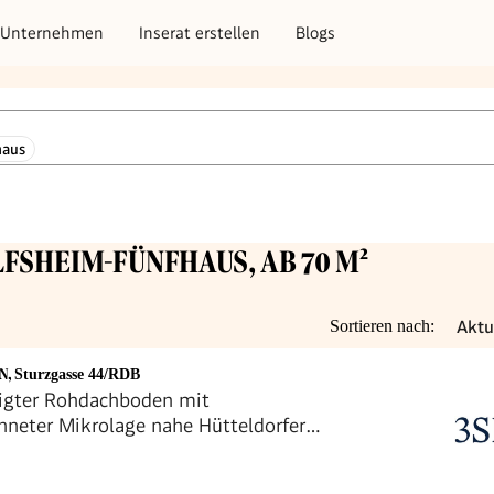
Unternehmen
Inserat erstellen
Blogs
haus
LFSHEIM-FÜNFHAUS, AB 70 M²
Aktu
Sortieren nach:
EN
,
Sturzgasse 44/RDB
igter Rohdachboden mit
hneter Mikrolage nahe Hütteldorfer
nd dem Meiselmarkt