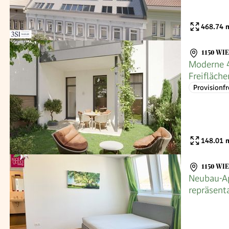
468.74
m
1150 WI
Moderne 
Freifläch
Provisionfr
148.01
m
1150 WI
Neubau-A
repräsent