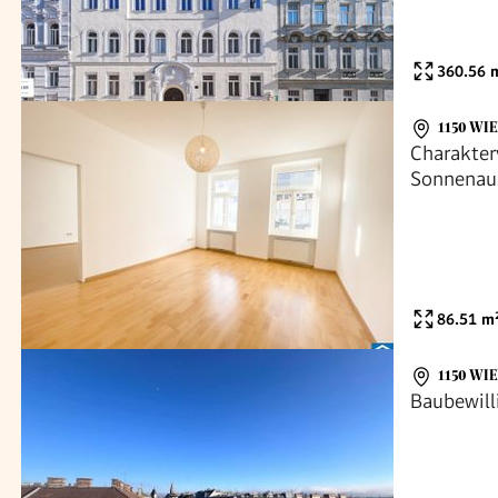
360.56
m
1150 WI
Charakte
Sonnenau
86.51
m
1150 WI
Baubewill