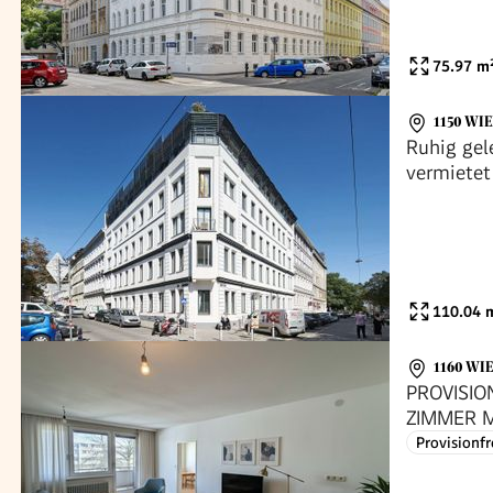
75.97
m
1150 WI
Ruhig gel
110.04
m
1160 WI
PROVISIO
ZIMMER M
Provisionfr