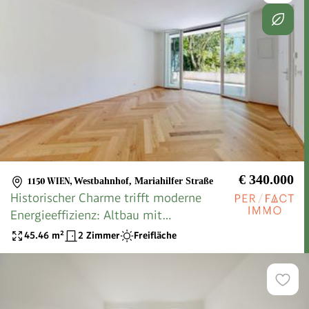
€ 340.000
1150 WIEN
,
Westbahnhof, Mariahilfer Straße
Historischer Charme trifft moderne
Energieeffizienz: Altbau mit
Wärmepumpe und PV!
45.46
m²
2 Zimmer
Freifläche