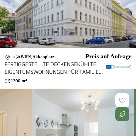
Preis auf Anfrage
1150 WIEN
,
Akkonplatz
FERTIGGESTELLTE DECKENGEKÜHLTE
EIGENTUMSWOHNUNGEN FÜR FAMILIEN,
PÄRCHEN, SINGLES UND ANLEGER
1300
m²