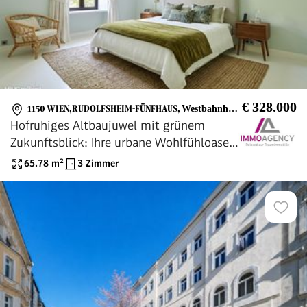
€ 328.000
1150 WIEN,RUDOLFSHEIM-FÜNFHAUS
,
Westbahnhof, Auer-Welsbach-Park, Techn. Museum, Wieningerplatz
Hofruhiges Altbaujuwel mit grünem
Zukunftsblick: Ihre urbane Wohlfühloase
nahe Westbahnhof
65.78
m²
3 Zimmer