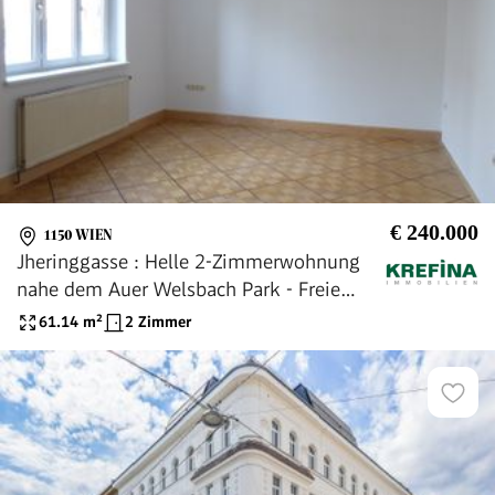
€ 240.000
1150 WIEN
Jheringgasse : Helle 2-Zimmerwohnung
nahe dem Auer Welsbach Park - Freie
Mietzinsbildung - Vermietet bis
61.14
m²
2 Zimmer
31.03.2029