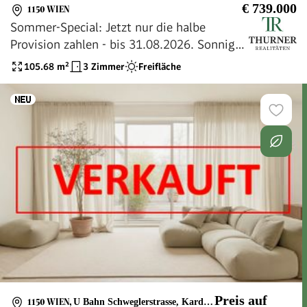
€ 739.000
1150 WIEN
Sommer-Special: Jetzt nur die halbe
Provision zahlen - bis 31.08.2026. Sonnige
Dachgeschoß-Wohnung mit Terrasse in
105.68
m²
3 Zimmer
Freifläche
Bestlage des 15. Bezirkes zu kaufen
Preis auf
1150 WIEN
,
U Bahn Schweglerstrasse, Kardinal Rauscher Platz