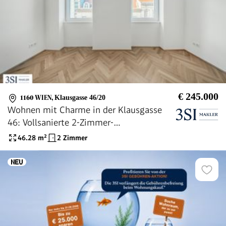
€ 245.000
1160 WIEN
,
Klausgasse 46/20
Wohnen mit Charme in der Klausgasse
46: Vollsanierte 2-Zimmer-
Altbauwohnung in ruhiger Seitengasse
46.28
m²
2 Zimmer
des 16. Bezirks