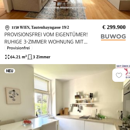
€ 299.900
1150 WIEN
,
Tautenhayngasse 19/2
PROVISIONSFREI VOM EIGENTÜMER!
RUHIGE 3-ZIMMER WOHNUNG MIT
Provisionfrei
KÜCHE NÄHE U3 JOHNSTRASSE!
64.21
m²
3 Zimmer