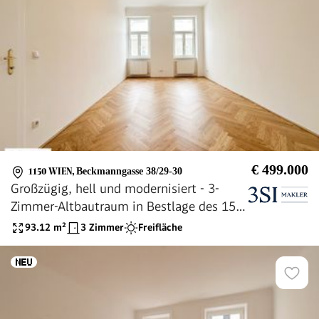
€ 499.000
1150 WIEN
,
Beckmanngasse 38/29-30
Großzügig, hell und modernisiert - 3-
Zimmer-Altbautraum in Bestlage des 15.
Bezirks
93.12
m²
3 Zimmer
Freifläche