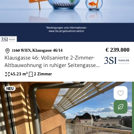
€ 239.000
1160 WIEN
,
Klausgasse 46/14
Klausgasse 46: Vollsanierte 2-Zimmer-
Altbauwohnung in ruhiger Seitengasse
des 16. Bezirks
45.23
m²
2 Zimmer