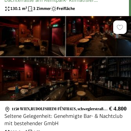
ERSTBEZUG
130.1
m²
3 Zimmer
Freifläche
€ 4.800
1150 WIEN,RUDOLFSHEIM-FÜNFHAUS
,
schweglerstraße, Westbahnhof, Hütteldorfer Straße
Seltene Gelegenheit: Genehmigte Bar- & Nachtclub
mit bestehender GmbH