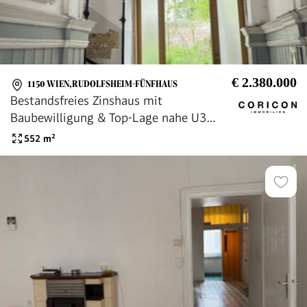
€ 2.380.000
1150 WIEN,RUDOLFSHEIM-FÜNFHAUS
Bestandsfreies Zinshaus mit
Baubewilligung & Top-Lage nahe U3
Johnstraße
552
m²