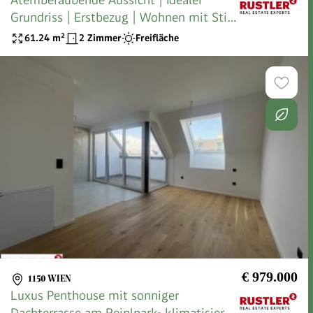
Grundriss | Erstbezug | Wohnen mit Stil -
klimatisiert
61.24
m²
2 Zimmer
Freifläche
€ 979.000
1150 WIEN
Luxus Penthouse mit sonniger
Dachterrasse am Reinlpark- klimatisiert |