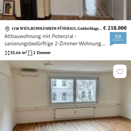
€ 218.000
1150 WIEN,RUDOLFSHEIM-FÜNFHAUS
,
Goldschlagstraße
Altbauwohnung mit Potenzial -
sanierungsbedürftige 2-Zimmer-Wohnung
nahe Schönbrunn
55.64
m²
2 Zimmer