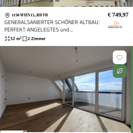
€ 749,97
1150 WIEN 15.,RH-FH
GENERALSANIERTER SCHÖNER ALTBAU:
PERFEKT ANGELEGTES und
BEZUGSREIFES BÜRO
52
m²
2 Zimmer