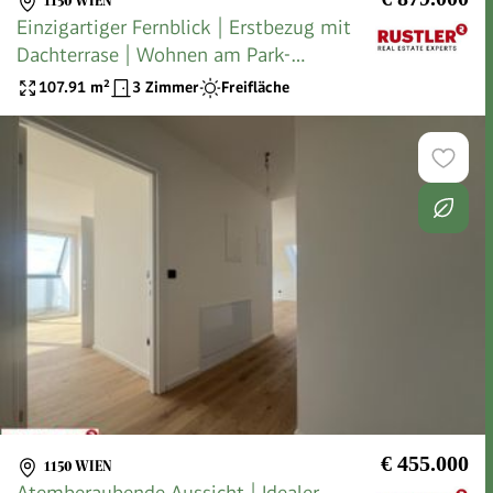
1150 WIEN
Einzigartiger Fernblick | Erstbezug mit
Dachterrase | Wohnen am Park-
klimatisiert
107.91
m²
3 Zimmer
Freifläche
€ 455.000
1150 WIEN
Atemberaubende Aussicht | Idealer