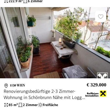
222.9
m²
6 Zimmer
€ 329.000
1150 WIEN
Renovierungsbedürftige 2-3 Zimmer-
Wohnung in Schönbrunn Nähe mit Loggia
& PKW Stellplatz
85
m²
2 Zimmer
Freifläche