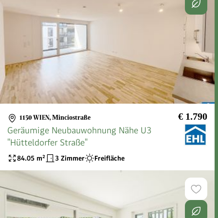
€ 1.790
1150 WIEN
,
Minciostraße
Geräumige Neubauwohnung Nähe U3
"Hütteldorfer Straße"
84.05
m²
3 Zimmer
Freifläche