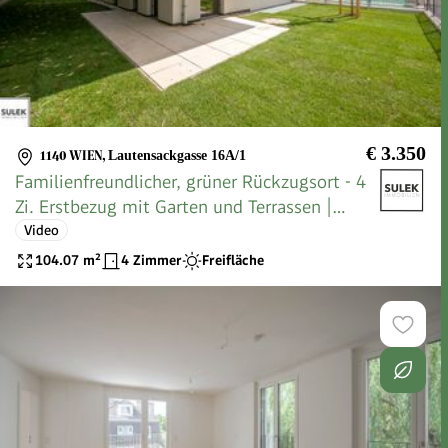
€ 3.350
1140 WIEN
,
Lautensackgasse 16A/1
Familienfreundlicher, grüner Rückzugsort - 4
Zi. Erstbezug mit Garten und Terrassen |
VILLMA - Top 1
Video
104.07
m²
4 Zimmer
Freifläche