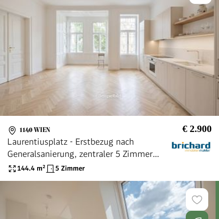
€ 2.900
1140 WIEN
Laurentiusplatz - Erstbezug nach
Generalsanierung, zentraler 5 Zimmer
Altbau
144.4
m²
5 Zimmer