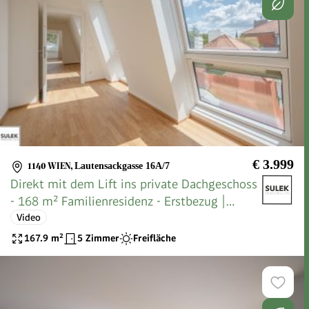
€ 3.999
1140 WIEN
,
Lautensackgasse 16A/7
Direkt mit dem Lift ins private Dachgeschoss
- 168 m² Familienresidenz - Erstbezug |
VILLMA - Top 7
Video
167.9
m²
5 Zimmer
Freifläche