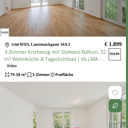
€ 1.899
1140 WIEN
,
Lautensackgasse 16A/2
3-Zimmer-Erstbezug mit Südwest-Balkon, 32
m² Wohnküche & Tageslichtbad | VILLMA -
Top 2
Video
79.38
m²
3 Zimmer
Freifläche