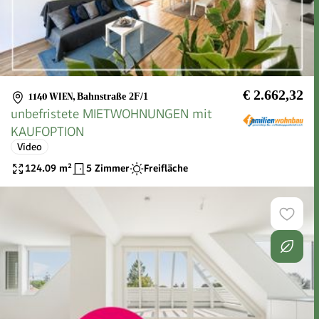
€ 2.662,32
1140 WIEN
,
Bahnstraße 2F/1
unbefristete MIETWOHNUNGEN mit
KAUFOPTION
Video
124.09
m²
5 Zimmer
Freifläche