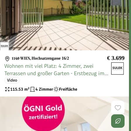
€ 3.699
1140 WIEN
,
Hochsatzengasse 16/2
Wohnen mit viel Platz: 4 Zimmer, zwei
Terrassen und großer Garten - Erstbezug im
Rondelle XIV - Top 2
Video
115.53
m²
4 Zimmer
Freifläche