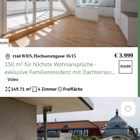
€ 3.999
1140 WIEN
,
Hochsatzengasse 16/15
150 m² für höchste Wohnansprüche -
exklusive Familienresidenz mit Dachterrasse |
Rondelle XIV - Top 15
Video
149.71
m²
4 Zimmer
Freifläche