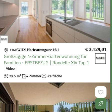
€ 3.129,01
1140 WIEN
,
Hochsatzengasse 16/1
Großzügige 4-Zimmer-Gartenwohnung für
Familien - ERSTBEZUG | Rondelle XIV Top 1
Video
98.5
m²
4 Zimmer
Freifläche