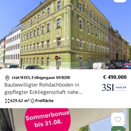
€ 490.000
1140 WIEN
,
Felbigergasse 69/RDB
Baubewilligter Rohdachboden in
gepflegter Eckliegenschaft nahe
Hütteldorfer Straße und
629.62
m²
Freifläche
Hanuschkrankenhaus