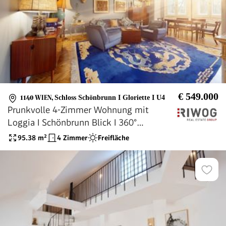
€ 549.000
1140 WIEN
,
Schloss Schönbrunn I Gloriette I U4
Prunkvolle 4-Zimmer Wohnung mit
Loggia I Schönbrunn Blick I 360°
Rundgang
95.38
m²
4 Zimmer
Freifläche