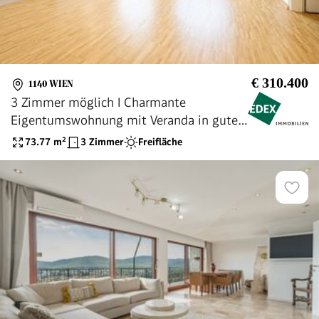
€ 310.400
1140 WIEN
3 Zimmer möglich I Charmante
Eigentumswohnung mit Veranda in guter
Lage - Nähe U4 Hütteldorf & Hütteldorfer
73.77
m²
3 Zimmer
Freifläche
Bad