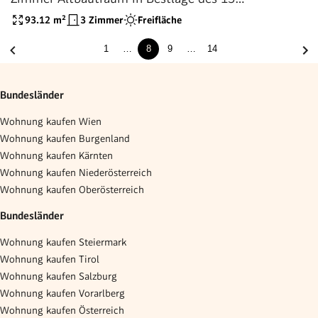
Bezirks
93.12
m²
3 Zimmer
Freifläche
1
…
8
9
…
14
Bundesländer
Wohnung kaufen Wien
Wohnung kaufen Burgenland
Wohnung kaufen Kärnten
Wohnung kaufen Niederösterreich
Wohnung kaufen Oberösterreich
Bundesländer
Wohnung kaufen Steiermark
Wohnung kaufen Tirol
Wohnung kaufen Salzburg
Wohnung kaufen Vorarlberg
Wohnung kaufen Österreich