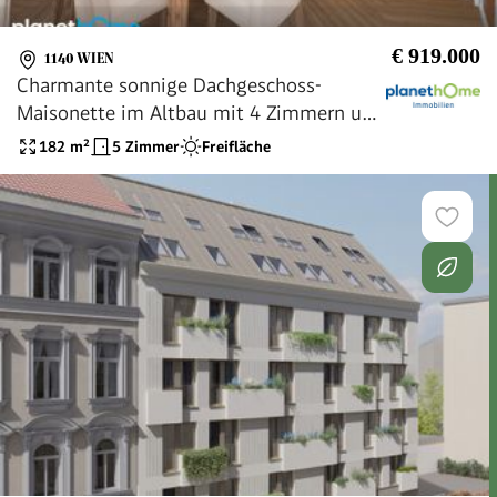
€ 919.000
1140 WIEN
Charmante sonnige Dachgeschoss-
Maisonette im Altbau mit 4 Zimmern und
Terrasse
182
m²
5 Zimmer
Freifläche