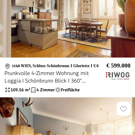
€ 599.000
1140 WIEN
,
Schloss Schönbrunn I Gloriette I U4
Prunkvolle 4-Zimmer Wohnung mit
Loggia I Schönbrunn Blick I 360°
Rundgang
109.56
m²
4 Zimmer
Freifläche