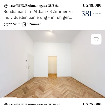
€ 249.000
1140 WIEN
,
Beckmanngasse 38/8-9a
Rohdiamant im Altbau - 3 Zimmer zur
individuellen Sanierung - in ruhiger
Seitenstraße
72.57
m²
3 Zimmer
€ 375.000
1140 WIEN
,
Beckmanngasse 38/18-19