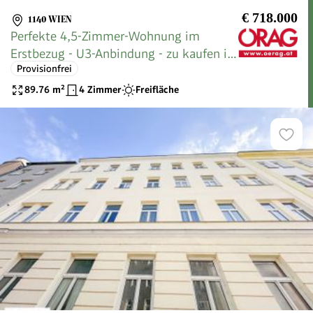
€ 718.000
1140 WIEN
Perfekte 4,5-Zimmer-Wohnung im
Erstbezug - U3-Anbindung - zu kaufen in
Provisionfrei
1140 Wien
89.76
m²
4 Zimmer
Freifläche