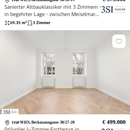
Sanierter Altbauklassiker mit 3 Zimmern -
in begehrter Lage - zwischen Meiselmarkt
und Auer-Welsbach-Park
69.35
m²
3 Zimmer
€ 499.000
1140 WIEN
,
Beckmanngasse 38/27-28
Stilvoller 4-Zimmer-Erstbezug in