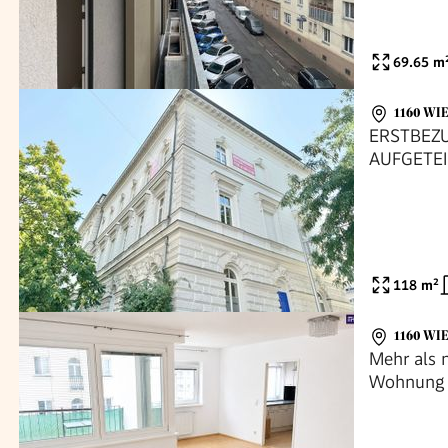
69.65
m
1160 WI
ERSTBEZU
AUFGETEI
NÄHE
118
m²
1160 WI
Mehr als 
Wohnung m
Dachlaufb
Überzeugen