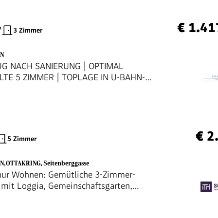
€ 1.41
²
3 Zimmer
EN
G NACH SANIERUNG | OPTIMAL
LTE 5 ZIMMER | TOPLAGE IN U-BAHN-
€ 2
5 Zimmer
EN,OTTAKRING
,
Seitenberggasse
nur Wohnen: Gemütliche 3-Zimmer-
it Loggia, Gemeinschaftsgarten,
ahn und Tiefgaragenstellplatz -
 Sie sich selbst bei einer