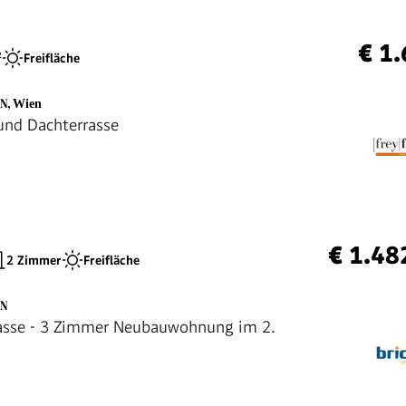
€ 1
²
Freifläche
EN
,
Wien
und Dachterrasse
€ 1.48
2 Zimmer
Freifläche
EN
asse - 3 Zimmer Neubauwohnung im 2.