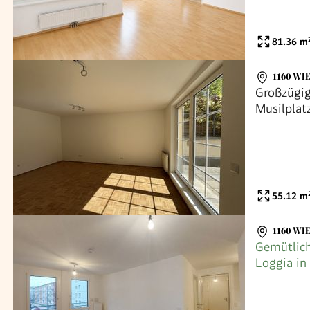
Besichtig
81.36
m
1160 WI
Großzügi
Musilplat
55.12
m
1160 WI
Gemütlic
Loggia in