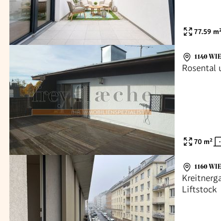
77.59
m
1140 WI
Rosental 
70
m²
1160 WI
Kreitnerg
Liftstock