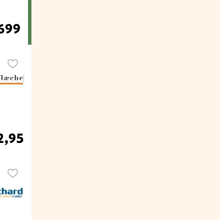
.699
2,95