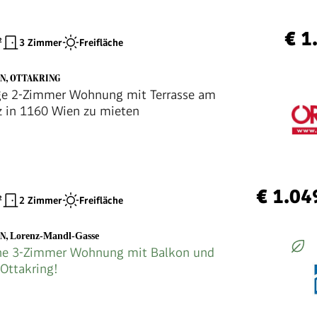
ung!
€ 1
²
3 Zimmer
Freifläche
EN, OTTAKRING
ge 2-Zimmer Wohnung mit Terrasse am
z in 1160 Wien zu mieten
€ 1.04
²
2 Zimmer
Freifläche
EN
,
Lorenz-Mandl-Gasse
he 3-Zimmer Wohnung mit Balkon und
 Ottakring!