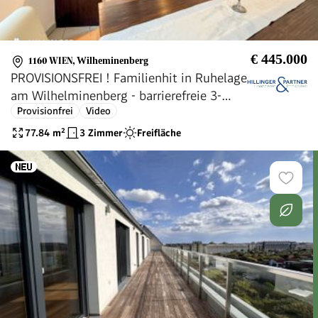
€ 445.000
1160 WIEN
,
Wilheminenberg
PROVISIONSFREI ! Familienhit in Ruhelage
am Wilhelminenberg - barrierefreie 3-
Provisionfrei
Video
Zimmer
77.84
m²
3 Zimmer
Freifläche