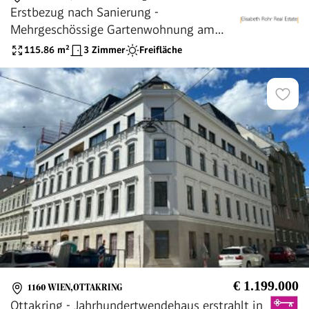
Erstbezug nach Sanierung -
Mehrgeschössige Gartenwohnung am
Wilhelminenberg
115.86
m²
3 Zimmer
Freifläche
€ 1.199.000
1160 WIEN,OTTAKRING
Ottakring - Jahrhundertwendehaus erstrahlt in