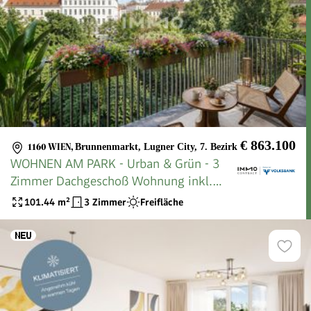
€ 863.100
1160 WIEN
,
Brunnenmarkt, Lugner City, 7. Bezirk
WOHNEN AM PARK - Urban & Grün - 3
Zimmer Dachgeschoß Wohnung inkl.
Klimatisierung! Nähe 7. Bezirk!
101.44
m²
3 Zimmer
Freifläche