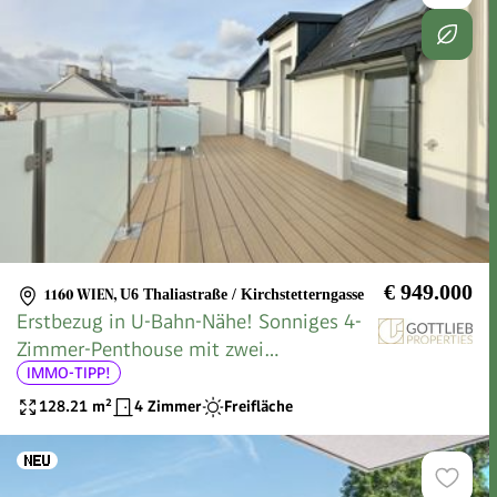
€ 949.000
1160 WIEN
,
U6 Thaliastraße / Kirchstetterngasse
Erstbezug in U-Bahn-Nähe! Sonniges 4-
Zimmer-Penthouse mit zwei
IMMO-TIPP!
westseitigen Terrassen und Fernblick
128.21
m²
4 Zimmer
Freifläche