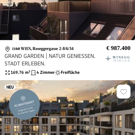
€ 987.400
1160 WIEN
,
Roseggergasse 2-8/6/34
GRAND GARDEN | NATUR GENIESSEN.
STADT ERLEBEN.
169.76
m²
4 Zimmer
Freifläche