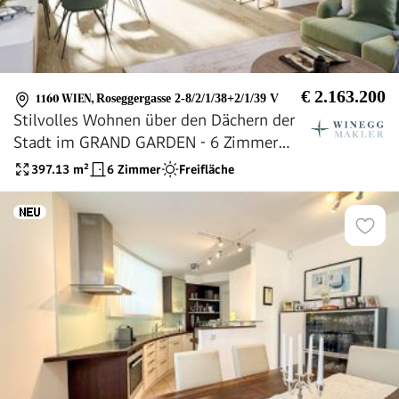
€ 2.163.200
1160 WIEN
,
Roseggergasse 2-8/2/1/38+2/1/39 V
Stilvolles Wohnen über den Dächern der
Stadt im GRAND GARDEN - 6 Zimmer
Dachgeschosswohnung
397.13
m²
6 Zimmer
Freifläche