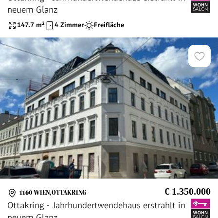
neuem Glanz
147.7
m²
4 Zimmer
Freifläche
€ 1.350.000
1160 WIEN,OTTAKRING
Ottakring - Jahrhundertwendehaus erstrahlt in
neuem Glanz