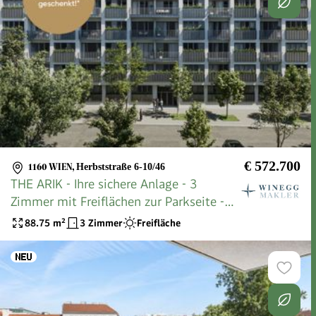
€ 572.700
1160 WIEN
,
Herbststraße 6-10/46
THE ARIK - Ihre sichere Anlage - 3
Zimmer mit Freiflächen zur Parkseite -
Anlegerpreis
88.75
m²
3 Zimmer
Freifläche