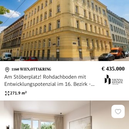
€ 435.000
1160 WIEN,OTTAKRING
Am Stöberplatz! Rohdachboden mit
Entwicklungspotenzial im 16. Bezirk -
Nähe S-Bahn Station Hernals!
271.9
m²