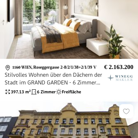
€ 2.163.200
1160 WIEN
,
Roseggergasse 2-8/2/1/38+2/1/39 V
Stilvolles Wohnen über den Dächern der
Stadt im GRAND GARDEN - 6 Zimmer
Dachgeschosswohnung
397.13
m²
6 Zimmer
Freifläche