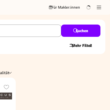
Für Makler:innen
Suchen
Mehr Filter
2
alität