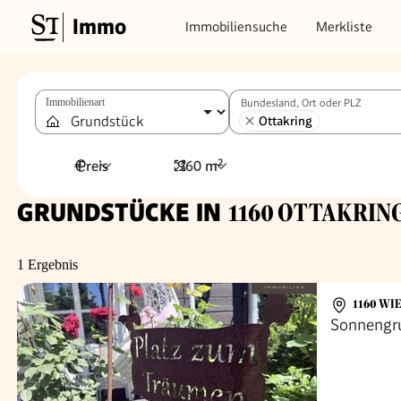
Immo
Immobiliensuche
Merkliste
Immobilienart
Bundesland, Ort oder PLZ
Ottakring
Preis
960 m²
GRUNDSTÜCKE IN
1160 OTTAKRING
1 Ergebnis
1160 WI
Sonnengr