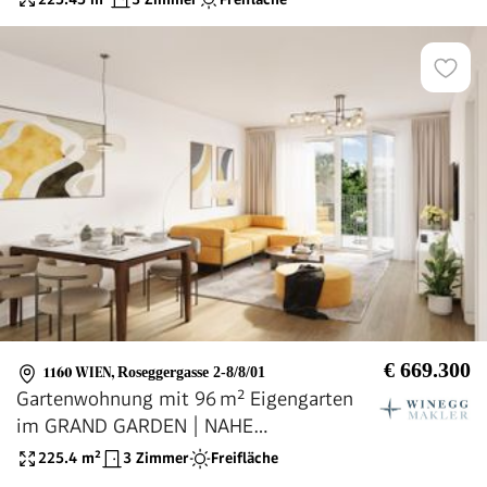
€ 669.300
1160 WIEN
,
Roseggergasse 2-8/8/01
Gartenwohnung mit 96 m² Eigengarten
im GRAND GARDEN | NAHE
WILHELMINENBERG
225.4
m²
3 Zimmer
Freifläche