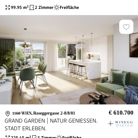
99.95
m²
2 Zimmer
Freifläche
€ 610.700
1160 WIEN
,
Roseggergasse 2-8/8/01
GRAND GARDEN | NATUR GENIESSEN.
STADT ERLEBEN.
225.45
m²
3 Zimmer
Freifläche