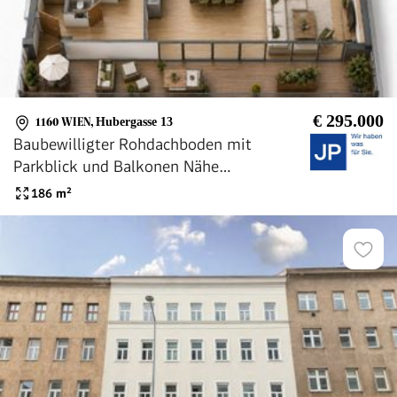
€ 295.000
1160 WIEN
,
Hubergasse 13
Baubewilligter Rohdachboden mit
Parkblick und Balkonen Nähe
Brunnenmarkt
186
m²