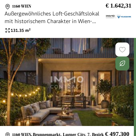
€ 1.642,31
1160 WIEN
Außergewöhnliches Loft-Geschäftslokal
mit historischem Charakter in Wien-
Ottakring
131.35
m²
€ 497.300
1160 WIEN
,
Brunnenmarkt, Lugner City, 7. Bezirk