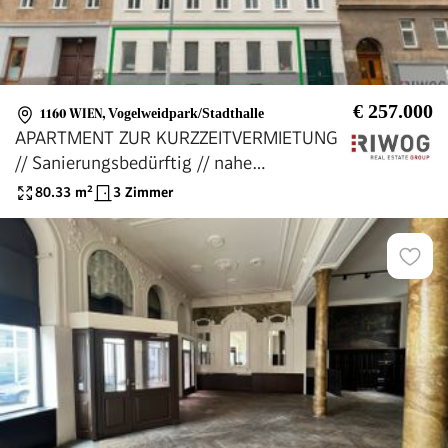
€ 257.000
1160 WIEN
,
Vogelweidpark/Stadthalle
APARTMENT ZUR KURZZEITVERMIETUNG
// Sanierungsbedürftig // nahe
Burggasse-/Stadthalle
80.33
m²
3 Zimmer