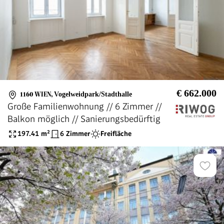
€ 662.000
1160 WIEN
,
Vogelweidpark/Stadthalle
Große Familienwohnung // 6 Zimmer //
Balkon möglich // Sanierungsbedürftig
197.41
m²
6 Zimmer
Freifläche