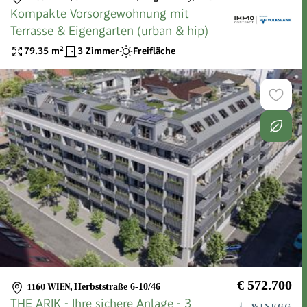
Kompakte Vorsorgewohnung mit
Terrasse & Eigengarten (urban & hip)
79.35
m²
3 Zimmer
Freifläche
€ 572.700
1160 WIEN
,
Herbststraße 6-10/46
THE ARIK - Ihre sichere Anlage - 3