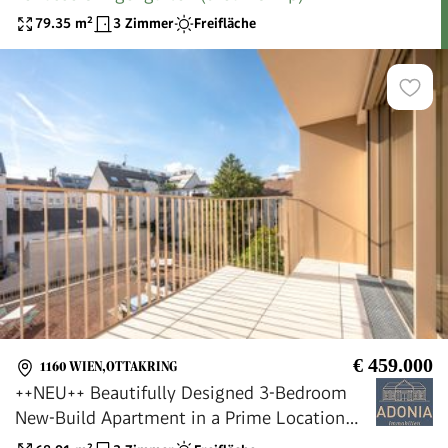
79.35
m²
3 Zimmer
Freifläche
€ 459.000
1160 WIEN,OTTAKRING
++NEU++ Beautifully Designed 3-Bedroom
New-Build Apartment in a Prime Location
(First Occupancy)