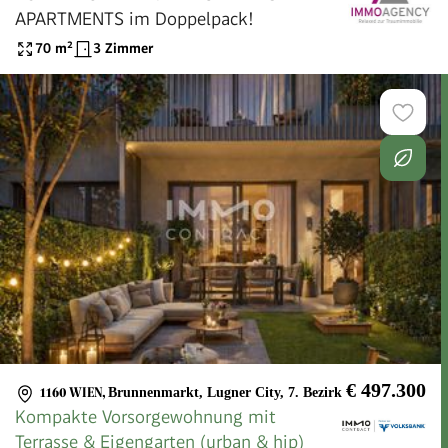
APARTMENTS im Doppelpack!
70
m²
3 Zimmer
€ 497.300
1160 WIEN
,
Brunnenmarkt, Lugner City, 7. Bezirk
Kompakte Vorsorgewohnung mit
Terrasse & Eigengarten (urban & hip)