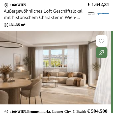
€ 1.642,31
1160 WIEN
Außergewöhnliches Loft-Geschäftslokal
mit historischem Charakter in Wien-
Ottakring
131.35
m²
€ 594.500
1160 WIEN
,
Brunnenmarkt, Lugner City, 7. Bezirk