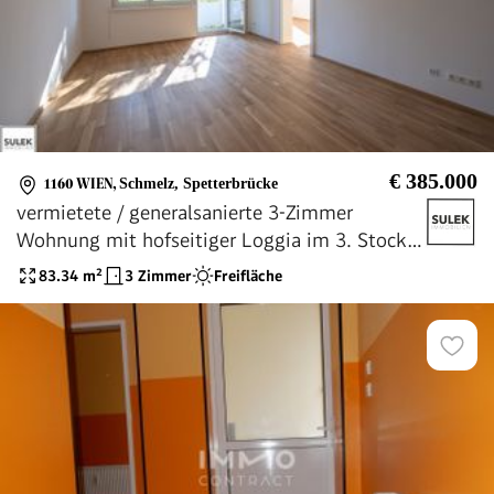
€ 385.000
1160 WIEN
,
Schmelz, Spetterbrücke
vermietete / generalsanierte 3-Zimmer
Wohnung mit hofseitiger Loggia im 3. Stock
(ohne Lift)
83.34
m²
3 Zimmer
Freifläche