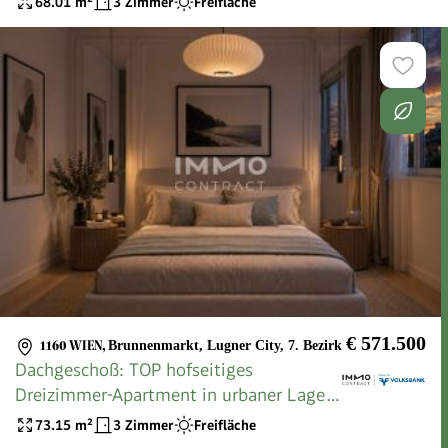
68.01
m²
3 Zimmer
Freifläche
€ 571.500
1160 WIEN
,
Brunnenmarkt, Lugner City, 7. Bezirk
Dachgeschoß: TOP hofseitiges
Dreizimmer-Apartment in urbaner Lage
(KV-Errichtung geschenkt)
73.15
m²
3 Zimmer
Freifläche