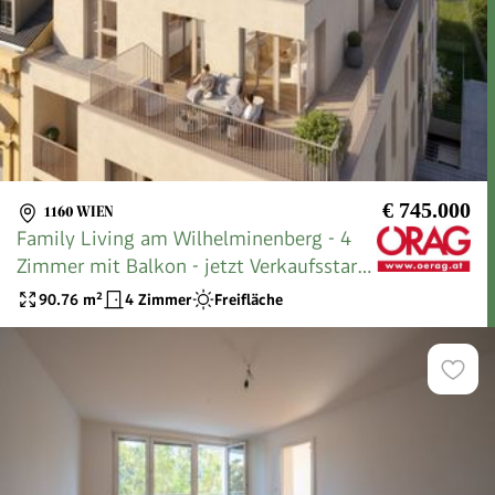
€ 745.000
1160 WIEN
Family Living am Wilhelminenberg - 4
Zimmer mit Balkon - jetzt Verkaufsstart -
kaufen in 1160 Wien
90.76
m²
4 Zimmer
Freifläche