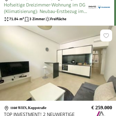
Hofseitige Dreizimmer-Wohnung im DG
(Klimatisierung): Neubau-Erstbezug im
hippen 16.
71.84
m²
3 Zimmer
Freifläche
€ 259.000
1160 WIEN
,
Koppstraße
TOP INVESTMENT! 2 NEUWERTIGE