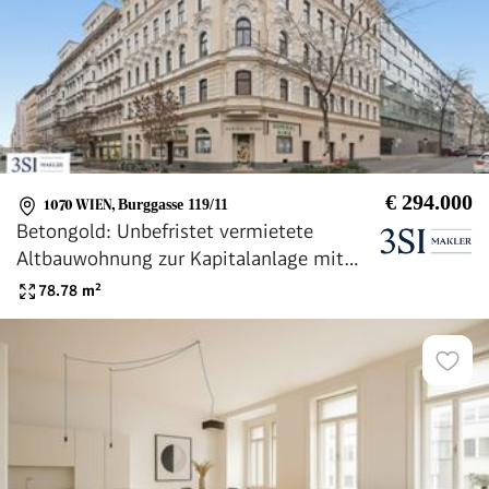
€ 294.000
1070 WIEN
,
Burggasse 119/11
Betongold: Unbefristet vermietete
Altbauwohnung zur Kapitalanlage mit
2,75% Rendite - in Top-Lage des 7.
78.78
m²
Bezirks