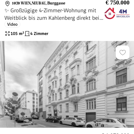
€ 750.000
1070 WIEN,NEUBAU
,
Burggasse
✨ Großzügige 4-Zimmer-Wohnung mit
Weitblick bis zum Kahlenberg direkt bei
Video
Burggasse/Stadthalle
105
m²
4 Zimmer