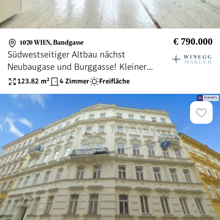
€ 790.000
1070 WIEN
,
Bandgasse
Südwestseitiger Altbau nächst
Neubaugase und Burggasse! Kleiner
Balkon in ruhigen Innenhof!
123.82
m²
4 Zimmer
Freifläche