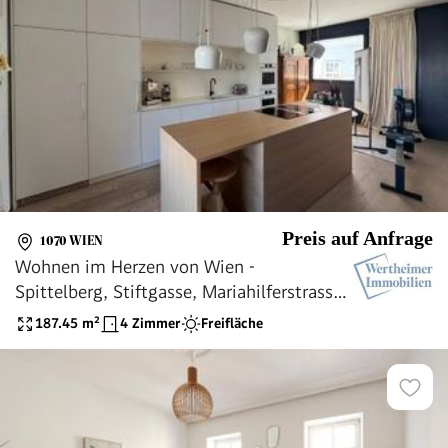
Preis auf Anfrage
1070 WIEN
Wohnen im Herzen von Wien -
Spittelberg, Stiftgasse, Mariahilferstrasse
- Wien, Wien
187.45
m²
4 Zimmer
Freifläche