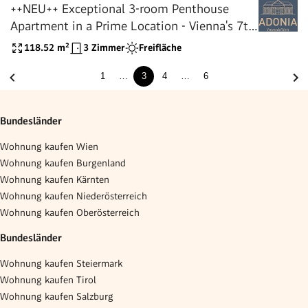
++NEU++ Exceptional 3-room Penthouse
Apartment in a Prime Location - Vienna's 7th
District
118.52
m²
3 Zimmer
Freifläche
1
…
3
4
…
6
Bundesländer
Wohnung kaufen Wien
Wohnung kaufen Burgenland
Wohnung kaufen Kärnten
Wohnung kaufen Niederösterreich
Wohnung kaufen Oberösterreich
Bundesländer
Wohnung kaufen Steiermark
Wohnung kaufen Tirol
Wohnung kaufen Salzburg