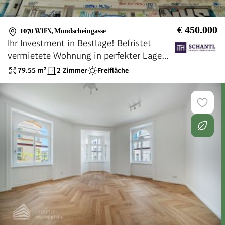
€ 450.000
1070 WIEN
,
Mondscheingasse
Ihr Investment in Bestlage! Befristet
vermietete Wohnung in perfekter Lage
und mit bester Ausstattung! Mitten im 7.
79.55
m²
2 Zimmer
Freifläche
Bezirk!