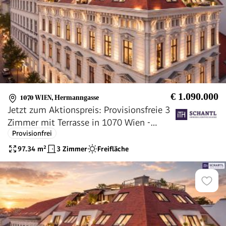
€ 1.090.000
1070 WIEN
,
Hermanngasse
Jetzt zum Aktionspreis: Provisionsfreie 3
Zimmer mit Terrasse in 1070 Wien -
Provisionfrei
elegant, stylish, hochwertig!
97.34
m²
3 Zimmer
Freifläche