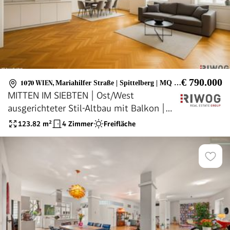
€ 790.000
1070 WIEN
,
Mariahilfer Straße | Spittelberg | MQ | Volkstheater | Neubaugasse (U) | Zieglergasse (U) | Burggasse-Stadthalle (U)
MITTEN IM SIEBTEN | Ost/West
ausgerichteter Stil-Altbau mit Balkon |
Sanierungsbedürftig | Grünblick |
123.82
m²
4 Zimmer
Freifläche
Prachtvolles Jahrhundertwendehaus