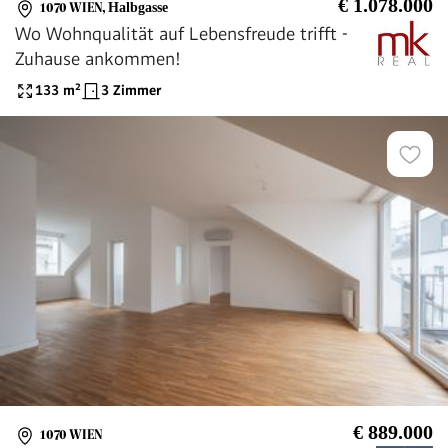
€ 1.078.000
1070 WIEN
,
Halbgasse
Wo Wohnqualität auf Lebensfreude trifft -
Zuhause ankommen!
133
m²
3 Zimmer
€ 889.000
1070 WIEN