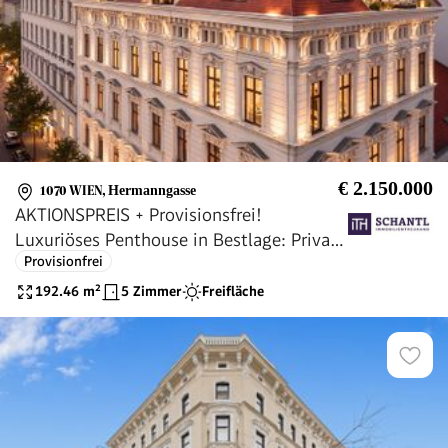
€ 2.150.000
1070 WIEN
,
Hermanngasse
AKTIONSPREIS + Provisionsfrei!
Luxuriöses Penthouse in Bestlage: Private
Provisionfrei
Liftfahrt - 50 m² Sonnenterrasse - 5
Zimmer + Garage! Genial
192.46
m²
5 Zimmer
Freifläche