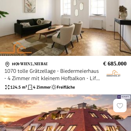
€ 685.000
1070 WIEN 7.,NEUBAU
1070 tolle Grätzellage - Biedermeierhaus
- 4 Zimmer mit kleinem Hofbalkon - Lift -
Renovierungsbedarf
124.5
m²
4 Zimmer
Freifläche