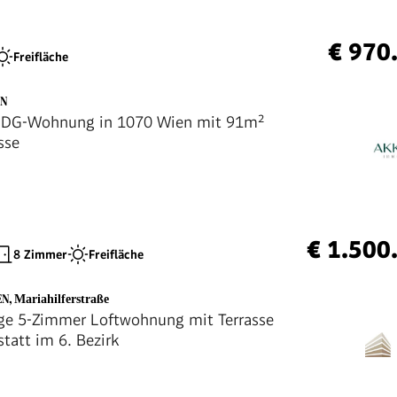
€ 970
Freifläche
EN
e DG-Wohnung in 1070 Wien mit 91m²
sse
€ 1.500
8 Zimmer
Freifläche
EN
,
Mariahilferstraße
ige 5-Zimmer Loftwohnung mit Terrasse
tatt im 6. Bezirk