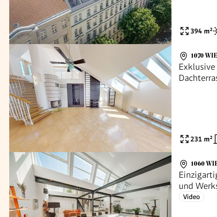
394
m²
1070 WI
Exklusiv
Dachterra
231
m²
1060 WI
Einzigart
und Werks
Video