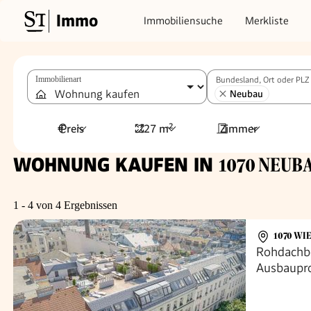
Immo
Immobiliensuche
Merkliste
Immobilienart
Bundesland, Ort oder PLZ
Neubau
Preis
227 m²
Zimmer
WOHNUNG KAUFEN IN
1070 NEUBA
1 - 4 von 4 Ergebnissen
1070 WI
Rohdachb
Ausbaupro