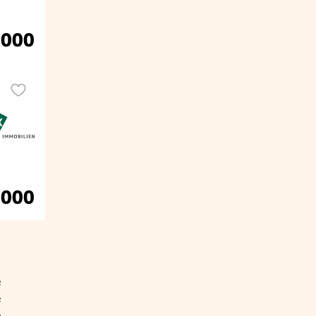
.000
.000
²
²