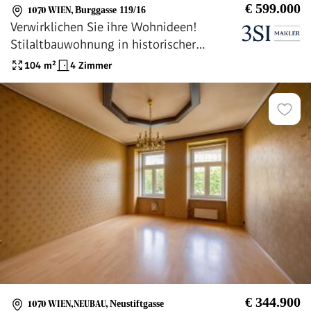
€ 599.000
1070 WIEN
,
Burggasse 119/16
Verwirklichen Sie ihre Wohnideen!
Stilaltbauwohnung in historischer
Liegenschaft zur individuellen Gestaltung
104
m²
4 Zimmer
€ 344.900
1070 WIEN,NEUBAU
,
Neustiftgasse