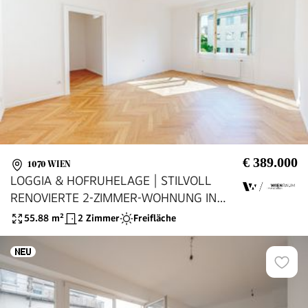
€ 389.000
1070 WIEN
LOGGIA & HOFRUHELAGE | STILVOLL
RENOVIERTE 2-ZIMMER-WOHNUNG IN
1070 WIEN
55.88
m²
2 Zimmer
Freifläche