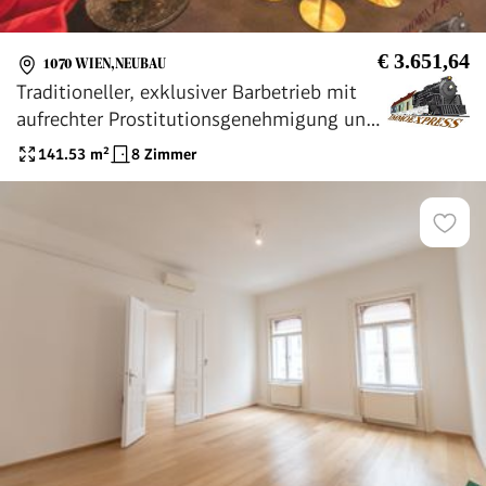
€ 3.651,64
1070 WIEN,NEUBAU
Traditioneller, exklusiver Barbetrieb mit
aufrechter Prostitutionsgenehmigung und
unbefristetem Mietvertrag
141.53
m²
8 Zimmer