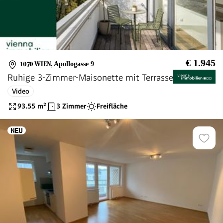
€ 1.945
1070 WIEN
,
Apollogasse 9
Ruhige 3-Zimmer-Maisonette mit Terrasse
Video
93.55
m²
3 Zimmer
Freifläche