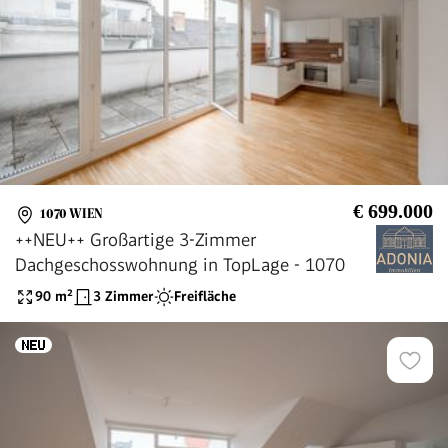
€ 699.000
1070 WIEN
++NEU++ Großartige 3-Zimmer
Dachgeschosswohnung in TopLage - 1070
90
m²
3 Zimmer
Freifläche