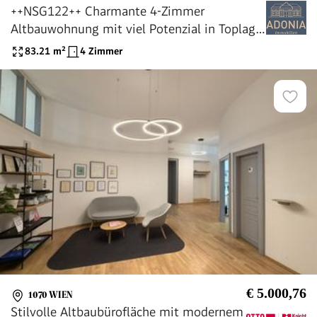
++NSG122++ Charmante 4-Zimmer
Altbauwohnung mit viel Potenzial in Toplage
- sanierungsbedürftig"
83.21
m²
4 Zimmer
€ 5.000,76
1070 WIEN
Stilvolle Altbaubürofläche mit modernem