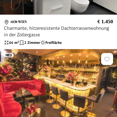
€ 1.450
1070 WIEN
Charmante, hitzeresistente Dachterrassenwohnung
in der Zollergasse
64
m²
2 Zimmer
Freifläche